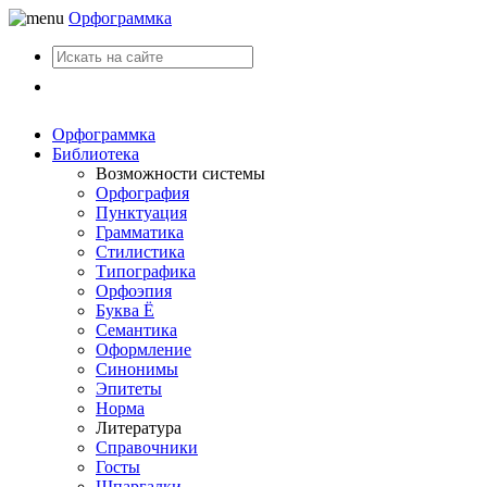
Орфограммка
Вход
Орфограммка
Библиотека
Возможности системы
Орфография
Пунктуация
Грамматика
Стилистика
Типографика
Орфоэпия
Буква Ё
Семантика
Оформление
Синонимы
Эпитеты
Норма
Литература
Справочники
Госты
Шпаргалки