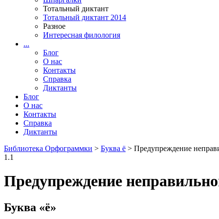
Тотальный диктант
Тотальный диктант 2014
Разное
Интересная филология
...
Блог
О нас
Контакты
Справка
Диктанты
Блог
О нас
Контакты
Справка
Диктанты
Библиотека Орфограммки
>
Буква ё
> Предупреждение неправи
1.1
Предупреждение неправильног
Буква «ё»