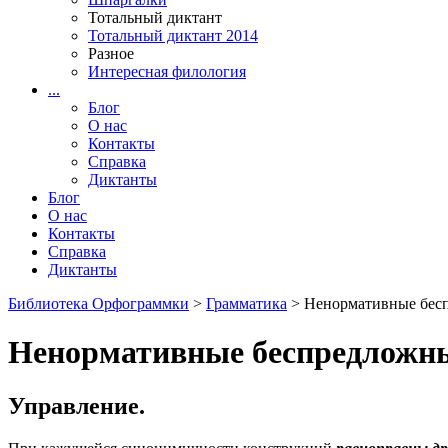
Тотальный диктант
Тотальный диктант 2014
Разное
Интересная филология
...
Блог
О нас
Контакты
Справка
Диктанты
Блог
О нас
Контакты
Справка
Диктанты
Библиотека Орфограммки
>
Грамматика
> Ненормативные бес
Ненормативные беспредложны
Управление.