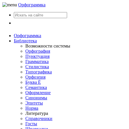
Орфограммка
Вход
Орфограммка
Библиотека
Возможности системы
Орфография
Пунктуация
Грамматика
Стилистика
Типографика
Орфоэпия
Буква Ё
Семантика
Оформление
Синонимы
Эпитеты
Норма
Литература
Справочники
Госты
Шпаргалки