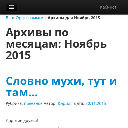
Кабинет
Блог Орфограммки
»
Архивы для Ноябрь 2015
Орфограммка
Архивы по
Библиотека
месяцам:
Ноябрь
Блог
2015
О нас
Контакты
Справка
Словно мухи, тут и
Диктанты
там…
Рубрика:
полезное
Автор:
Кирилл
Дата:
30.11.2015
Дорогие друзья!