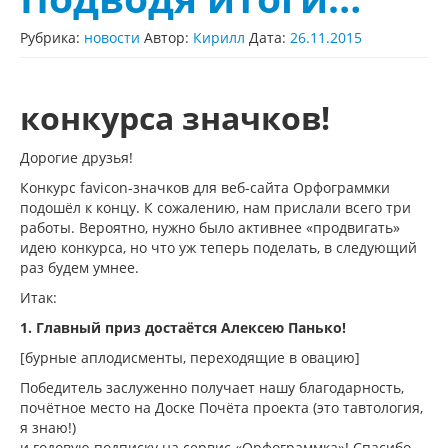
Рубрика:
новости
Автор:
Кирилл
Дата:
26.11.2015
конкурса значков!
Дорогие друзья!
Конкурс favicon-значков для веб-сайта Орфограммки
подошёл к концу. К сожалению, нам прислали всего три
работы. Вероятно, нужно было активнее «продвигать»
идею конкурса, но что уж теперь поделать, в следующий
раз будем умнее.
Итак:
1. Главный приз достаётся Алексею Панько!
[бурные аплодисменты, переходящие в овацию]
Победитель заслуженно получает нашу благодарность,
почётное место на Доске Почёта проекта (это тавтология,
я знаю!)
и годовую подписку на сервис «Орфограммка»! Спасибо