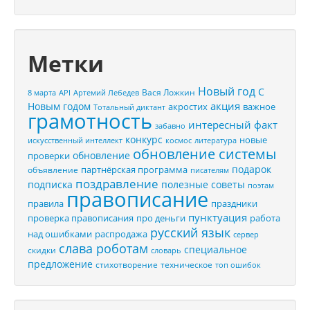
Метки
Новый год
С
Вася Ложкин
8 марта
API
Артемий Лебедев
акция
Новым годом
акростих
важное
Тотальный диктант
грамотность
интересный факт
забавно
конкурс
новые
искусственный интеллект
космос
литература
обновление системы
обновление
проверки
подарок
партнёрская программа
объявление
писателям
поздравление
подписка
полезные советы
поэтам
правописание
правила
праздники
пунктуация
проверка правописания
про деньги
работа
русский язык
распродажа
над ошибками
сервер
слава роботам
специальное
скидки
словарь
предложение
стихотворение
техническое
топ ошибок