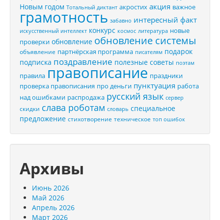
акция
Новым годом
акростих
важное
Тотальный диктант
грамотность
интересный факт
забавно
конкурс
новые
искусственный интеллект
космос
литература
обновление системы
обновление
проверки
подарок
партнёрская программа
объявление
писателям
поздравление
подписка
полезные советы
поэтам
правописание
правила
праздники
пунктуация
проверка правописания
про деньги
работа
русский язык
распродажа
над ошибками
сервер
слава роботам
специальное
скидки
словарь
предложение
стихотворение
техническое
топ ошибок
Архивы
Июнь 2026
Май 2026
Апрель 2026
Март 2026