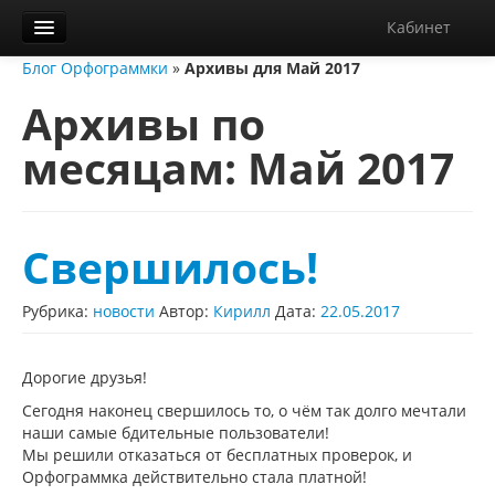
Кабинет
Блог Орфограммки
»
Архивы для Май 2017
Орфограммка
Архивы по
Библиотека
месяцам:
Май 2017
Блог
О нас
Контакты
Свершилось!
Справка
Рубрика:
новости
Автор:
Кирилл
Дата:
22.05.2017
Диктанты
Дорогие друзья!
Сегодня наконец свершилось то, о чём так долго мечтали
наши самые бдительные пользователи!
Мы решили отказаться от бесплатных проверок, и
Орфограммка действительно стала платной!