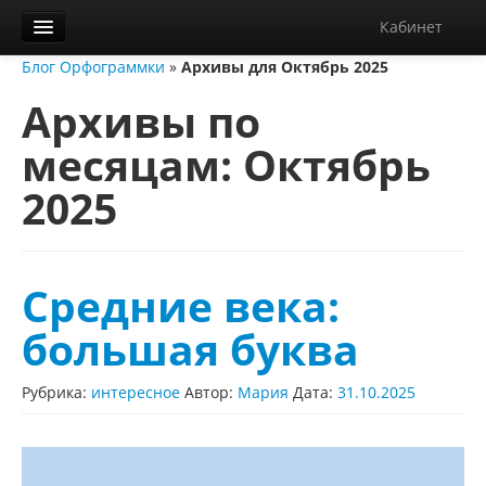
Кабинет
Блог Орфограммки
»
Архивы для Октябрь 2025
Орфограммка
Архивы по
Библиотека
месяцам:
Октябрь
Блог
2025
О нас
Контакты
Справка
Средние века:
Диктанты
большая буква
Рубрика:
интересное
Автор:
Мария
Дата:
31.10.2025