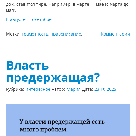
до»), ставится тире. Например: в марте — мае (с марта до
мая).
В августе — сентябре
Метки:
грамотность
,
правописание
.
Комментарии
Власть
предержащая?
Рубрика:
интересное
Автор:
Мария
Дата:
23.10.2025