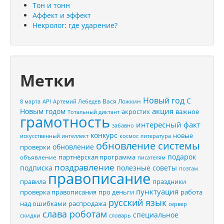
Тон и тонн
Аффект и эффект
Некролог: где ударение?
Метки
Новый год
С
Вася Ложкин
8 марта
API
Артемий Лебедев
акция
Новым годом
акростих
важное
Тотальный диктант
грамотность
интересный факт
забавно
конкурс
новые
искусственный интеллект
космос
литература
обновление системы
обновление
проверки
подарок
партнёрская программа
объявление
писателям
поздравление
подписка
полезные советы
поэтам
правописание
правила
праздники
пунктуация
проверка правописания
про деньги
работа
русский язык
распродажа
над ошибками
сервер
слава роботам
специальное
скидки
словарь