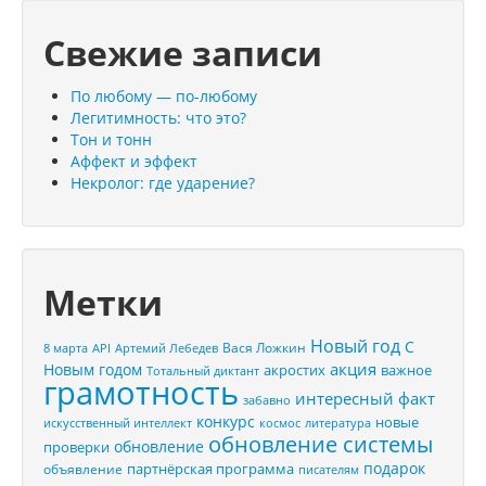
Свежие записи
По любому — по-любому
Легитимность: что это?
Тон и тонн
Аффект и эффект
Некролог: где ударение?
Метки
Новый год
С
Вася Ложкин
8 марта
API
Артемий Лебедев
акция
Новым годом
акростих
важное
Тотальный диктант
грамотность
интересный факт
забавно
конкурс
новые
искусственный интеллект
космос
литература
обновление системы
обновление
проверки
подарок
партнёрская программа
объявление
писателям