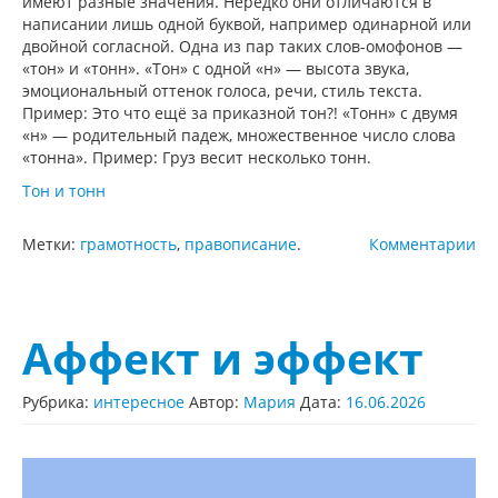
имеют разные значения. Нередко они отличаются в
написании лишь одной буквой, например одинарной или
двойной согласной. Одна из пар таких слов-омофонов —
«тон» и «тонн». «Тон» с одной «н» — высота звука,
эмоциональный оттенок голоса, речи, стиль текста.
Пример: Это что ещё за приказной тон?! «Тонн» с двумя
«н» — родительный падеж, множественное число слова
«тонна». Пример: Груз весит несколько тонн.
Тон и тонн
Метки:
грамотность
,
правописание
.
Комментарии
Аффект и эффект
Рубрика:
интересное
Автор:
Мария
Дата:
16.06.2026