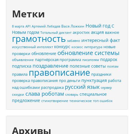
Метки
Новый год
С
Вася Ложкин
8 марта
API
Артемий Лебедев
акция
Новым годом
акростих
важное
Тотальный диктант
грамотность
интересный факт
забавно
конкурс
новые
искусственный интеллект
космос
литература
обновление системы
обновление
проверки
подарок
партнёрская программа
объявление
писателям
поздравление
подписка
полезные советы
поэтам
правописание
правила
праздники
пунктуация
проверка правописания
про деньги
работа
русский язык
распродажа
над ошибками
сервер
слава роботам
специальное
скидки
словарь
предложение
стихотворение
техническое
топ ошибок
Архивы