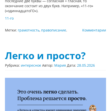
последние две буквы — согласная + гласная, то
окончание состоит из двух букв. Например, «11-го»
(«одиннадцатоГО»).
11-го
Метки:
грамотность
,
правописание
.
Комментарии
Легко и просто?
Рубрика:
интересное
Автор:
Мария
Дата:
28.05.2026