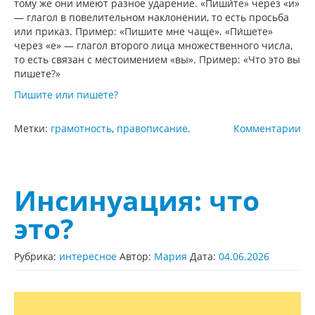
тому же они имеют разное ударение. «Пиши́те» через «и»
— глагол в повелительном наклонении, то есть просьба
или приказ. Пример: «Пишите мне чаще». «Пи́шете»
через «е» — глагол второго лица множественного числа,
то есть связан с местоимением «вы». Пример: «Что это вы
пишете?»
Пишите или пишете?
Метки:
грамотность
,
правописание
.
Комментарии
Инсинуация: что
это?
Рубрика:
интересное
Автор:
Мария
Дата:
04.06.2026