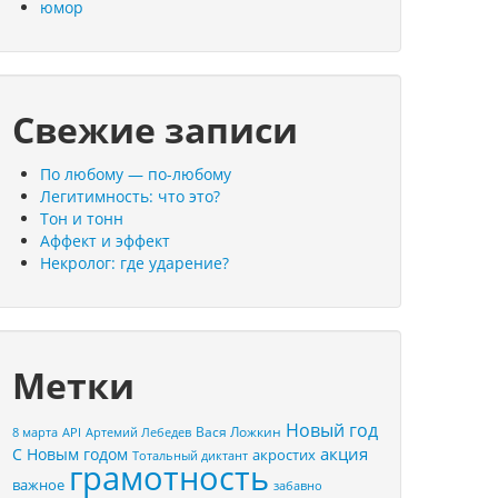
юмор
Свежие записи
По любому — по-любому
Легитимность: что это?
Тон и тонн
Аффект и эффект
Некролог: где ударение?
Метки
Новый год
Вася Ложкин
8 марта
API
Артемий Лебедев
акция
С Новым годом
акростих
Тотальный диктант
грамотность
важное
забавно