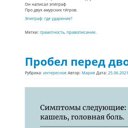
Он написал эпи́граф
Про двух амурских ти́гров.
Эпиграф: где ударение?
Метки:
грамотность
,
правописание
.
Пробел перед дв
Рубрика:
интересное
Автор:
Мария
Дата:
25.06.202