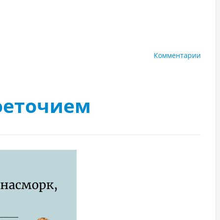
Комментарии
оеточием
1