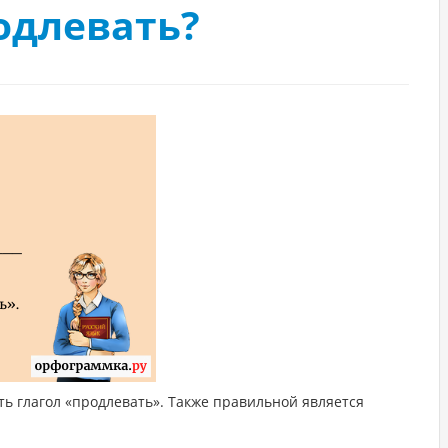
одлевать?
1
ь глагол «продлевать». Также правильной является