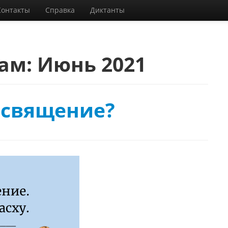
Контакты
Справка
Диктанты
цам:
Июнь 2021
освящение?
1