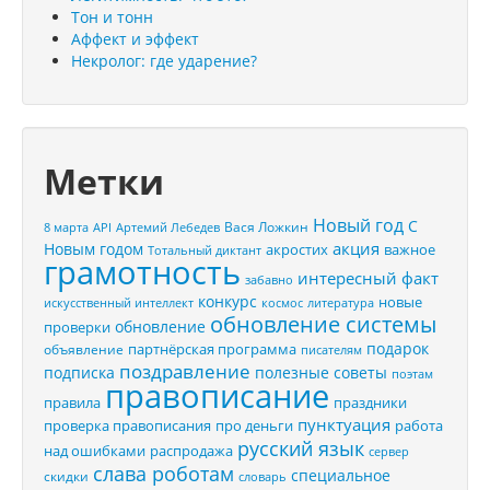
Тон и тонн
Аффект и эффект
Некролог: где ударение?
Метки
Новый год
С
Вася Ложкин
8 марта
API
Артемий Лебедев
акция
Новым годом
акростих
важное
Тотальный диктант
грамотность
интересный факт
забавно
конкурс
новые
искусственный интеллект
космос
литература
обновление системы
обновление
проверки
подарок
партнёрская программа
объявление
писателям
поздравление
подписка
полезные советы
поэтам
правописание
правила
праздники
пунктуация
проверка правописания
про деньги
работа
русский язык
распродажа
над ошибками
сервер
слава роботам
специальное
скидки
словарь