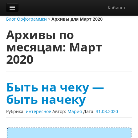
Кабинет
Блог Орфограммки
»
Архивы для Март 2020
Орфограммка
Архивы по
Библиотека
месяцам:
Март
Блог
2020
О нас
Контакты
Справка
Быть на чеку —
Диктанты
быть начеку
Рубрика:
интересное
Автор:
Мария
Дата:
31.03.2020