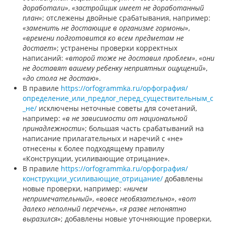
доработали»
,
«застройщик имеет не доработанный
план»
; отслежены двойные срабатывания, например:
«заменить не достающие в организме гормоны»
,
«времени подготовится ко всем предметам не
достает»
; устранены проверки корректных
написаний:
«второй тоже не доставил проблем»
,
«они
не доставят вашему ребенку неприятных ощущений»
,
«до стола не достаю»
.
В правиле
https://orfogrammka.ru/орфография/
определение_или_предлог_перед_существительным_с
_не/
исключены неточные советы для сочетаний,
например:
«в не зависимости от национальной
принадлежности»
; большая часть срабатываний на
написание прилагательных и наречий с «не»
отнесены к более подходящему правилу
«Конструкции, усиливающие отрицание».
В правиле
https://orfogrammka.ru/орфография/
конструкции_усиливающие_отрицание/
добавлены
новые проверки, например:
«ничем
непримечательный»
,
«вовсе необязательно»
,
«вот
далеко неполный перечень»
,
«я разве непонятно
выразился»
; добавлены новые уточняющие проверки,