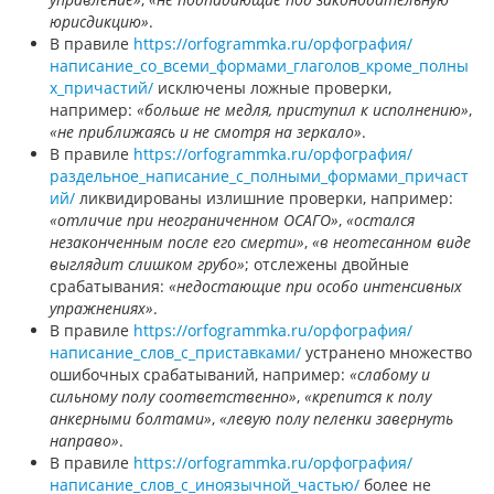
юрисдикцию»
.
В правиле
https://orfogrammka.ru/орфография/
написание_со_всеми_формами_глаголов_кроме_полны
х_причастий/
исключены ложные проверки,
например:
«больше не медля, приступил к исполнению»
,
«не приближаясь и не смотря на зеркало»
.
В правиле
https://orfogrammka.ru/орфография/
раздельное_написание_с_полными_формами_причаст
ий/
ликвидированы излишние проверки, например:
«отличие при неограниченном ОСАГО»
,
«остался
незаконченным после его смерти»
,
«в неотесанном виде
выглядит слишком грубо»
; отслежены двойные
срабатывания:
«недостающие при особо интенсивных
упражнениях»
.
В правиле
https://orfogrammka.ru/орфография/
написание_слов_с_приставками/
устранено множество
ошибочных срабатываний, например:
«слабому и
сильному полу соответственно»
,
«крепится к полу
анкерными болтами»
,
«левую полу пеленки завернуть
направо»
.
В правиле
https://orfogrammka.ru/орфография/
написание_слов_с_иноязычной_частью/
более не