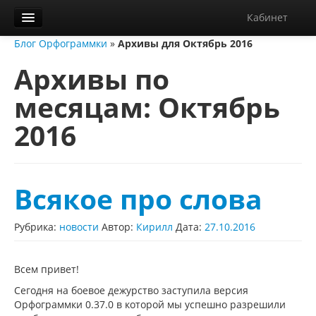
Кабинет
Блог Орфограммки
»
Архивы для Октябрь 2016
Орфограммка
Архивы по
Библиотека
месяцам:
Октябрь
Блог
2016
О нас
Контакты
Справка
Всякое про слова
Диктанты
Рубрика:
новости
Автор:
Кирилл
Дата:
27.10.2016
Всем привет!
Сегодня на боевое дежурство заступила версия
Орфограммки 0.37.0 в которой мы успешно разрешили