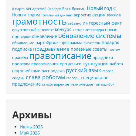
Новый год
С
Вася Ложкин
8 марта
API
Артемий Лебедев
акция
Новым годом
акростих
важное
Тотальный диктант
грамотность
интересный факт
забавно
конкурс
новые
искусственный интеллект
космос
литература
обновление системы
обновление
проверки
подарок
партнёрская программа
объявление
писателям
поздравление
подписка
полезные советы
поэтам
правописание
правила
праздники
пунктуация
проверка правописания
про деньги
работа
русский язык
распродажа
над ошибками
сервер
слава роботам
специальное
скидки
словарь
предложение
стихотворение
техническое
топ ошибок
Архивы
Июнь 2026
Май 2026