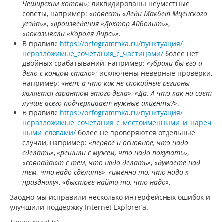
Чеширским котом»
; ликвидированы неуместные
советы, например:
«повесть «Леди Макбет Мценского
уезда»»
,
«произведения «Доктор Айболит»»
,
«показывали «Короля Лира»»
.
В правиле
https://orfogrammka.ru/пунктуация/
неразложимые_сочетания_с_частицами/
более нет
двойных срабатываний, например:
«убрали бы его и
дело с концом стало»
; исключены неверные проверки,
например:
«нет, а что как не спокойные регионы
является гарантом этого дела»
,
«Да. А что как ни свет
лучше всего подчеркивает нужные акценты?»
.
В правиле
https://orfogrammka.ru/пунктуация/
неразложимые_сочетания_с_местоименными_и_нареч
ными_словами/
более не проверяются отдельные
случаи, например:
«первое и основное, что надо
сделать»
,
«решили с мужем, что надо покупать»
,
«совпадают с тем, что надо делать»
,
«думаете над
тем, что надо сделать»
,
«именно то, что надо к
празднику»
,
«быстрее найти то, что надо»
.
Заодно мы исправили несколько интерфейсных ошибок и
улучшили поддержку Internet Explorer’а.
Такие дела! (с)