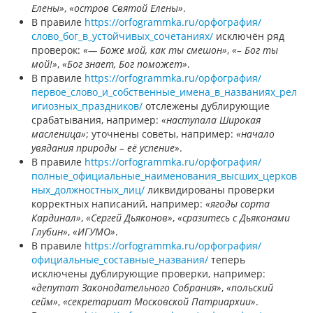
Елены»
,
«остров Святой Елены»
.
В правиле
https://orfogrammka.ru/орфография/
слово_бог_в_устойчивых_сочетаниях/
исключён ряд
проверок:
«— Боже мой, как ты смешон»
,
«– Бог ты
мой!»
,
«Бог знает, Бог поможет»
.
В правиле
https://orfogrammka.ru/орфография/
первое_слово_и_собственные_имена_в_названиях_рел
игиозных_праздников/
отслежены дублирующие
срабатывания, например:
«наступала Широкая
масленица»
; уточнены советы, например:
«начало
увядания природы – её успение»
.
В правиле
https://orfogrammka.ru/орфография/
полные_официальные_наименования_высших_церков
ных_должностных_лиц/
ликвидированы проверки
корректных написаний, например:
«ягоды сорта
Кардинал»
,
«Сергей Дьяконов»
,
«сразитесь с Дьяконами
Глубин»
,
«ИГУМО»
.
В правиле
https://orfogrammka.ru/орфография/
официальные_составные_названия/
теперь
исключены дублирующие проверки, например:
«депутат Законодательного Собрания»
,
«польский
сейм»
,
«секретариат Московской Патриархии»
.