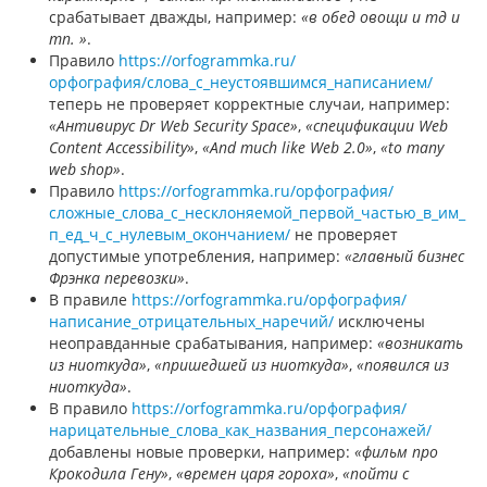
срабатывает дважды, например:
«в обед овощи и тд и
тп. »
.
Правило
https://orfogrammka.ru/
орфография/cлова_с_неустоявшимся_написанием/
теперь не проверяет корректные случаи, например:
«Антивирус Dr Web Security Space»
,
«спецификации Web
Content Accessibility»
,
«And much like Web 2.0»
,
«to many
web shop»
.
Правило
https://orfogrammka.ru/орфография/
сложные_слова_с_несклоняемой_первой_частью_в_им_
п_ед_ч_с_нулевым_окончанием/
не проверяет
допустимые употребления, например:
«главный бизнес
Фрэнка перевозки»
.
В правиле
https://orfogrammka.ru/орфография/
написание_отрицательных_наречий/
исключены
неоправданные срабатывания, например:
«возникать
из ниоткуда»
,
«пришедшей из ниоткуда»
,
«появился из
ниоткуда»
.
В правило
https://orfogrammka.ru/орфография/
нарицательные_слова_как_названия_персонажей/
добавлены новые проверки, например:
«фильм про
Крокодила Гену»
,
«времен царя гороха»
,
«пойти с