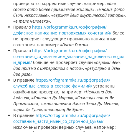
проверяются корректные случаи, например:
«для
своего авто более приемлемое жилище»
,
«многие фото
были некрасивые»
,
«верхняя дека акустической гитары»
,
«в теле человека»
.
Правило
https://orfogrammka.ru/орфография/
дефисное_написание_повторяемых_сочетаний/
более
не проверяет следующие правильно написанные
сочетания, например:
«Duran Duran»
.
Правило
https://orfogrammka.ru/орфография/
сочетания_со_значением_указания_на_количество_ил
и_время/
больше не проверяет случаи
«первый день —
два приема с интервалом 6 часов»
,
«регулярно в день
два раза»
.
В правиле
https://orfogrammka.ru/орфография/
служебные_слова_в_составе_фамилий/
устранены
ошибочные проверки, например:
«Нельсона Ван
Алдена»
,
«Кавани и Ди Мария»
,
«Саженцы пиона Ле
Примтэмпс»
,
«исполнителем джаза Элом Ди Меола»
,
«цикл Ле Гуин»
,
«товарищ Ле Зуан»
.
В правиле
https://orfogrammka.ru/орфография/
составные_части_имён_со_строчной_буквы/
исключены проверки верных случаев, например: