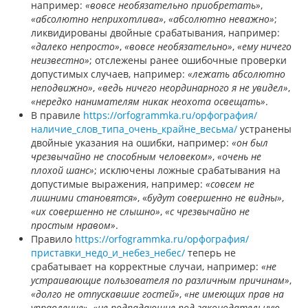
например:
«вовсе необязательно приобретать»
,
«абсолютно неприхотлива»
,
«абсолютно неважно»
;
ликвидированы двойные срабатывания, например:
«далеко непросто»
,
«вовсе необязательно»
,
«ему ничего
неизвестно»
; отслежены ранее ошибочные проверки
допустимых случаев, например:
«лежать абсолютно
неподвижно»
,
«ведь ничего неординарного я не увидел»
,
«нередко нанимателям никак неохота освещать»
.
В правиле
https://orfogrammka.ru/орфография/
наличие_слов_типа_очень_крайне_весьма/
устранены
двойные указания на ошибки, например:
«он был
чрезвычайно не способным человеком»
,
«очень не
плохой шанс»
; исключены ложные срабатывания на
допустимые выражения, например:
«совсем не
лишними становятся»
, «
будут совершенно не видны»
,
«их совершенно не слышно»
,
«с чрезвычайно не
простым нравом»
.
Правило
https://orfogrammka.ru/орфография/
приставки_недо_и_небез_небес/
теперь не
срабатывает на корректные случаи, например:
«не
устраивающие пользователя по различным причинам»
,
«долго не отпускавшие гостей»
,
«не имеющих прав на
управление»
,
«не подпадающие под законодательную