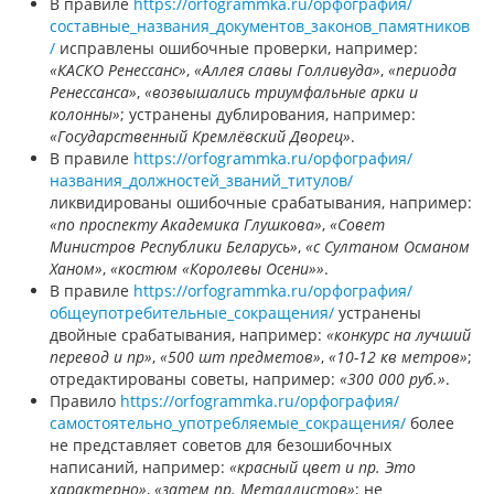
В правиле
https://orfogrammka.ru/орфография/
составные_названия_документов_законов_памятников
/
исправлены ошибочные проверки, например:
«КАСКО Ренессанс»
,
«Аллея славы Голливуда»
,
«периода
Ренессанса»
,
«возвышались триумфальные арки и
колонны»
; устранены дублирования, например:
«Государственный Кремлёвский Дворец»
.
В правиле
https://orfogrammka.ru/орфография/
названия_должностей_званий_титулов/
ликвидированы ошибочные срабатывания, например:
«по проспекту Академика Глушкова»
,
«Совет
Министров Республики Беларусь»
,
«с Султаном Османом
Ханом»
,
«костюм «Королевы Осени»»
.
В правиле
https://orfogrammka.ru/орфография/
общеупотребительные_сокращения/
устранены
двойные срабатывания, например:
«конкурс на лучший
перевод и пр»
,
«500 шт предметов»
,
«10-12 кв метров»
;
отредактированы советы, например:
«300 000 руб.»
.
Правило
https://orfogrammka.ru/орфография/
самостоятельно_употребляемые_сокращения/
более
не представляет советов для безошибочных
написаний, например:
«красный цвет и пр. Это
характерно»
,
«затем пр. Металлистов»
; не