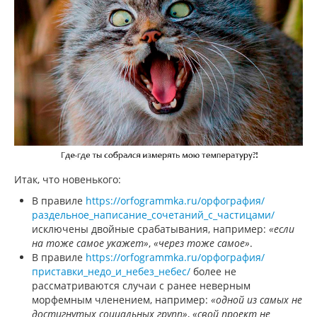
Итак, что новенького:
В правиле
https://orfogrammka.ru/орфография/
раздельное_написание_сочетаний_с_частицами/
исключены двойные срабатывания, например:
«если
на тоже самое укажет»
,
«через тоже самое»
.
В правиле
https://orfogrammka.ru/орфография/
приставки_недо_и_небез_небес/
более не
рассматриваются случаи с ранее неверным
морфемным членением, например:
«одной из самых не
достигнутых социальных групп»
,
«свой проект не