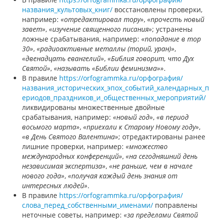
названия_культовых_книг/
восстановлены проверки,
например:
«отредактировал тору»
,
«прочесть новый
завет»
,
«изучение священного писания»
; устранены
ложные срабатывания, например:
«попадание в тор
30»
,
«радиоактивные металлы (торий, уран)»
,
«двенадцать евангелий»
,
«Библия говорит, что Дух
Святой»
,
«называть «Библии феминизма»»
.
В правиле
https://orfogrammka.ru/орфография/
названия_исторических_эпох_событий_календарных_п
ериодов_праздников_и_общественных_мероприятий/
ликвидированы множественные двойные
срабатывания, например:
«новый год»
,
«в период
восьмого марта»
,
«приехали к Старому Новому году»
,
«в День Святого Валентина»
; отредактированы ранее
лишние проверки, например:
«множество
международных конференций»
,
«на сегодняшний день
независимая экспертиза»
,
«не раньше, чем в начале
нового года»
,
«получая каждый день знания от
интересных людей»
.
В правиле
https://orfogrammka.ru/орфография/
слова_перед_собственными_именами/
поправлены
неточные советы, например:
«за пределами Святой