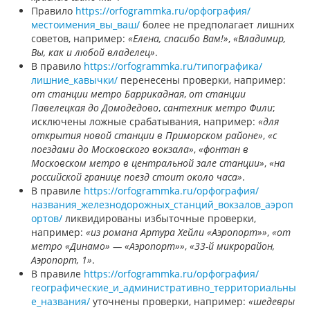
Правило
https://orfogrammka.ru/орфография/
местоимения_вы_ваш/
более не предполагает лишних
советов, например:
«Елена, спасибо Вам!»
,
«Владимир,
Вы, как и любой владелец»
.
В правило
https://orfogrammka.ru/типографика/
лишние_кавычки/
перенесены проверки, например:
от станции метро Баррикадная
,
от станции
Павелецкая до Домодедово
,
сантехник метро Фили
;
исключены ложные срабатывания, например:
«для
открытия новой станции в Приморском районе»
,
«с
поездами до Московского вокзала»
,
«фонтан в
Московском метро в центральной зале станции»
,
«на
российской границе поезд стоит около часа»
.
В правиле
https://orfogrammka.ru/орфография/
названия_железнодорожных_станций_вокзалов_аэроп
ортов/
ликвидированы избыточные проверки,
например:
«из романа Артура Хейли «Аэропорт»»
,
«от
метро «Динамо» — «Аэропорт»»
,
«33-й микрорайон,
Аэропорт, 1»
.
В правиле
https://orfogrammka.ru/орфография/
географические_и_административно_территориальны
е_названия/
уточнены проверки, например:
«шедевры