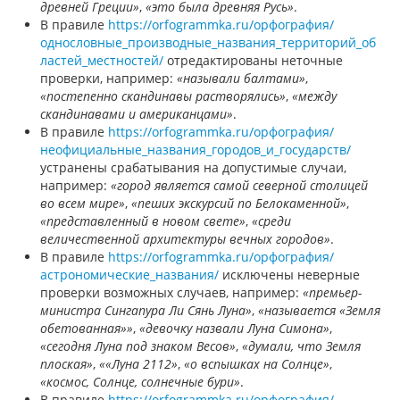
древней Греции»
,
«это была древняя Русь»
.
В правиле
https://orfogrammka.ru/орфография/
однословные_производные_названия_территорий_об
ластей_местностей/
отредактированы неточные
проверки, например:
«называли балтами»
,
«постепенно скандинавы растворялись»
,
«между
скандинавами и американцами»
.
В правиле
https://orfogrammka.ru/орфография/
неофициальные_названия_городов_и_государств/
устранены срабатывания на допустимые случаи,
например:
«город является самой северной столицей
во всем мире»
,
«пеших экскурсий по Белокаменной»
,
«представленный в новом свете»
,
«среди
величественной архитектуры вечных городов»
.
В правиле
https://orfogrammka.ru/орфография/
астрономические_названия/
исключены неверные
проверки возможных случаев, например:
«премьер-
министра Сингапура Ли Сянь Луна»
,
«называется «Земля
обетованная»»
,
«девочку назвали Луна Симона»
,
«сегодня Луна под знаком Весов»
,
«думали, что Земля
плоская»
,
««Луна 2112»
,
«о вспышках на Солнце»
,
«космос, Солнце, солнечные бури»
.
В правиле
https://orfogrammka.ru/орфография/