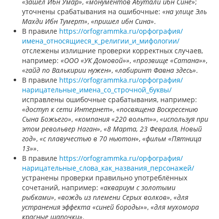
«зашел Ибн Умар»
,
«монументов Абутали ибн Сине»
;
уточнены срабатывания на ошибочные:
«на улице Эль
Махди Ибн Тумерт»
,
«пришел ибн Сина»
.
В правиле
https://orfogrammka.ru/орфография/
имена_относящиеся_к_религии_и_мифологии/
отслежены излишние проверки корректных случаев,
например:
«ООО «УК Домовой»»
,
«прозвище «Сатана»»
,
«гайд по Валькирии нужен»
,
«лабиринт Фавна здесь»
.
В правиле
https://orfogrammka.ru/орфография/
нарицательные_имена_со_строчной_буквы/
исправлены ошибочные срабатывания, например:
«доступ к сети Интернет»
,
«посвящена Воскресению
Сына Божьего»
,
«компания «220 вольт»»
,
«используя при
этом револьвер Наган»
,
«8 Марта, 23 Февраля, Новый
год»
,
«с плавучестью в 70 ньютон»
,
«фильм «Пятница
13»»
.
В правиле
https://orfogrammka.ru/орфография/
нарицательные_слова_как_названия_персонажей/
устранены проверки правильно употреблённых
сочетаний, например:
«аквариум с золотыми
рыбками»
,
«вождь из племени Серых волков»
,
«для
устранения эффекта «синей бороды»»
,
«для мухомора
красные шапочки»
.