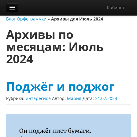
Кабинет
Блог Орфограммки
»
Архивы для Июль 2024
Орфограммка
Архивы по
Библиотека
месяцам:
Июль
Блог
2024
О нас
Контакты
Справка
Поджёг и поджог
Диктанты
Рубрика:
интересное
Автор:
Мария
Дата:
31.07.2024