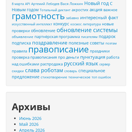
Новый год
С
Вася Ложкин
8 марта
API
Артемий Лебедев
акция
Новым годом
акростих
важное
Тотальный диктант
грамотность
интересный факт
забавно
конкурс
новые
искусственный интеллект
космос
литература
обновление системы
обновление
проверки
подарок
партнёрская программа
объявление
писателям
поздравление
подписка
полезные советы
поэтам
правописание
правила
праздники
пунктуация
проверка правописания
про деньги
работа
русский язык
распродажа
над ошибками
сервер
слава роботам
специальное
скидки
словарь
предложение
стихотворение
техническое
топ ошибок
Архивы
Июнь 2026
Май 2026
Апрель 2026