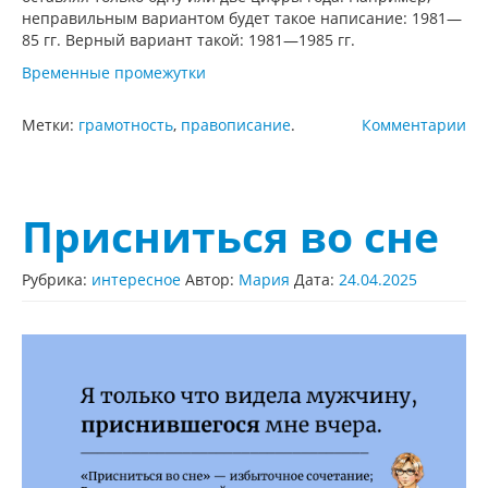
неправильным вариантом будет такое написание: 1981—
85 гг. Верный вариант такой: 1981—1985 гг.
Временные промежутки
Метки:
грамотность
,
правописание
.
Комментарии
Присниться во сне
Рубрика:
интересное
Автор:
Мария
Дата:
24.04.2025