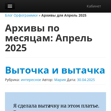
Кабинет
Блог Орфограммки
»
Архивы для Апрель 2025
Орфограммка
Архивы по
Библиотека
месяцам:
Апрель
Блог
2025
О нас
Контакты
Справка
Выточка и вытачка
Диктанты
Рубрика:
интересное
Автор:
Мария
Дата:
30.04.2025