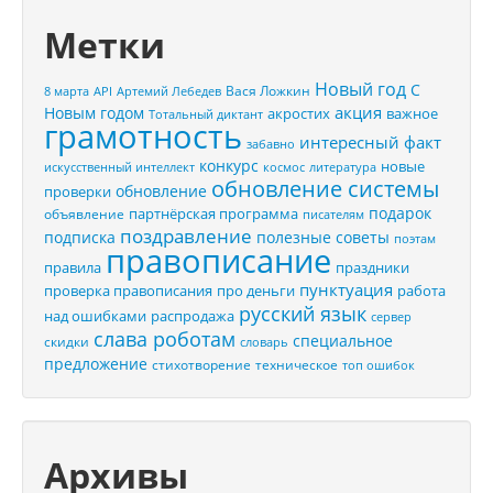
Метки
Новый год
С
Вася Ложкин
8 марта
API
Артемий Лебедев
акция
Новым годом
акростих
важное
Тотальный диктант
грамотность
интересный факт
забавно
конкурс
новые
искусственный интеллект
космос
литература
обновление системы
обновление
проверки
подарок
партнёрская программа
объявление
писателям
поздравление
подписка
полезные советы
поэтам
правописание
правила
праздники
пунктуация
проверка правописания
про деньги
работа
русский язык
распродажа
над ошибками
сервер
слава роботам
специальное
скидки
словарь
предложение
стихотворение
техническое
топ ошибок
Архивы