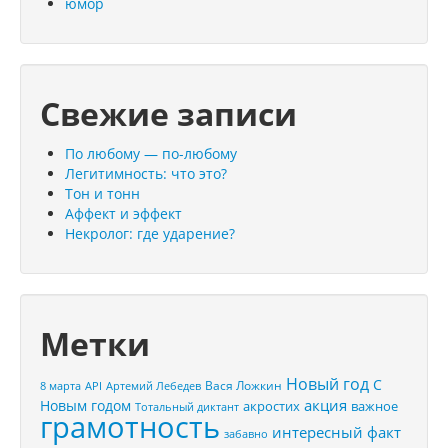
юмор
Свежие записи
По любому — по-любому
Легитимность: что это?
Тон и тонн
Аффект и эффект
Некролог: где ударение?
Метки
Новый год
С
Вася Ложкин
8 марта
API
Артемий Лебедев
акция
Новым годом
акростих
важное
Тотальный диктант
грамотность
интересный факт
забавно