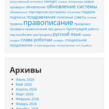
конкурс
новые
искусственный интеллект
космос
литература
обновление системы
обновление
проверки
подарок
партнёрская программа
объявление
писателям
поздравление
подписка
полезные советы
поэтам
правописание
правила
праздники
пунктуация
проверка правописания
про деньги
работа
русский язык
распродажа
над ошибками
сервер
слава роботам
специальное
скидки
словарь
предложение
стихотворение
техническое
топ ошибок
Архивы
Июнь 2026
Май 2026
Апрель 2026
Март 2026
Февраль 2026
Январь 2026
Декабрь 2025