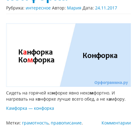
Рубрика:
интересное
Автор:
Мария
Дата:
24.11.2017
Сидеть на горячей ко
н
форке явно неко
м
фортно. И
нагревать на к
о
нфорке лучше всего обед, а не к
а
мфору.
Камфорка — конфорка
Метки:
грамотность
,
правописание
.
Комментарии