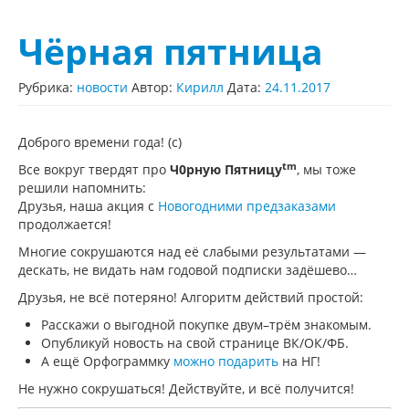
Чёрная пятница
Рубрика:
новости
Автор:
Кирилл
Дата:
24.11.2017
Доброго времени года! (с)
tm
Все вокруг твердят про
Ч0рную Пятницу
, мы тоже
решили напомнить:
Друзья, наша акция с
Новогодними предзаказами
продолжается!
Многие сокрушаются над её слабыми результатами —
дескать, не видать нам годовой подписки задёшево…
Друзья, не всё потеряно! Алгоритм действий простой:
Расскажи о выгодной покупке двум–трём знакомым.
Опубликуй новость на свой странице ВК/ОК/ФБ.
А ещё Орфограммку
можно подарить
на НГ!
Не нужно сокрушаться! Действуйте, и всё получится!