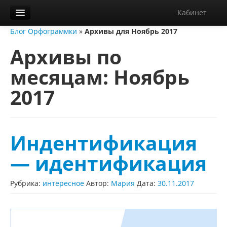
Кабинет
Блог Орфограммки
»
Архивы для Ноябрь 2017
Орфограммка
Архивы по
Библиотека
месяцам:
Ноябрь
Блог
2017
О нас
Контакты
Справка
Индентификация
Диктанты
— идентификация
Рубрика:
интересное
Автор:
Мария
Дата:
30.11.2017