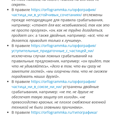
секрет»
.
В правиле
https://orfogrammka.ru/орфография/
частица_ни_в_устойчивых_сочетаниях/
отслежены
прежде неподходящие для правила срабатывания,
например:
«станет для вас незабываемой, так как это
не просто прогулка»
,
«он, как не трудно догадаться,
продает их»
; а также двойные, например:
«всё, что не
делается, приводит только к лучшему»
.
В правиле
https://orfogrammka.ru/орфография/
уступительные_придаточные_с_частицей_ни/
исключены случаи ложных срабатываний на
правильные предложения, например:
«он придёт, так
что не удивляйтесь»
,
«дело в том, что вы сразу не
заметите гостей»
,
«мы огорчены тем, что не сможем
порадовать наших друзей»
.
В правиле
https://orfogrammka.ru/орфография/
частица_ни_в_союзе_ни_ни/
устранены двойные
срабатывания, например:
«не те, не другие не
обеспечат такую защиту от холода»
,
«не
превосходство красных, не плохое снабжение военной
техникой не были главными причинами»
.
В правиле
https://orfogrammka.ru/типографика/