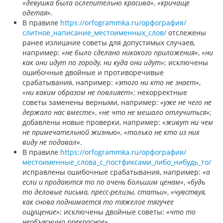
«девушка была ослепительно красива»
,
«кричаще
одетая»
.
В правиле
https://orfogrammka.ru/орфография/
слитное_написание_местоименных_слов/
отслежены
ранее излишние советы для допустимых случаев,
например:
«не было сделано никакого приложения»
,
«ни
как они идут по городу, ни куда они идут»
; исключены
ошибочные двойные и противоречивые
срабатывания, например:
«этого ни кто не знает»
,
«ни каким образом не повлияет»
; некорректные
советы заменены верными, например:
«уже не чего не
держало нас вместе»
,
«не что не мешало отлучиться»
;
добавлены новые проверки, например:
«живут ни чем
не примечательной жизнью»
,
«только не кто из них
виду не подавал»
.
В правиле
https://orfogrammka.ru/орфография/
местоименные_слова_с_постфиксами_либо_нибудь_то/
исправлены ошибочные срабатывания, например:
«а
если и продаются то по очень большим ценам»
,
«будь
то деловые письма, пресс-релизы, статьи»
,
«чувствуя,
как снова поднимается то тяжелое тягучее
ощущение»
; исключены двойные советы:
«что то
необъяснимо прекрасное»
.