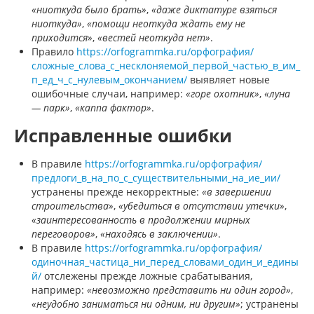
«ниоткуда было брать»
,
«даже диктатуре взяться
ниоткуда»
,
«помощи неоткуда ждать ему не
приходится»
,
«вестей неоткуда нет»
.
Правило
https://orfogrammka.ru/орфография/
сложные_слова_с_несклоняемой_первой_частью_в_им_
п_ед_ч_с_нулевым_окончанием/
выявляет новые
ошибочные случаи, например:
«горе охотник»
,
«луна
— парк»
,
«каппа фактор»
.
Исправленные ошибки
В правиле
https://orfogrammka.ru/орфография/
предлоги_в_на_по_с_существительными_на_ие_ии/
устранены прежде некорректные:
«в завершении
строительства»
,
«убедиться в отсутствии утечки»
,
«заинтересованность в продолжении мирных
переговоров»
,
«находясь в заключении»
.
В правиле
https://orfogrammka.ru/орфография/
одиночная_частица_ни_перед_словами_один_и_едины
й/
отслежены прежде ложные срабатывания,
например:
«невозможно представить ни один город»
,
«неудобно заниматься ни одним, ни другим»
; устранены