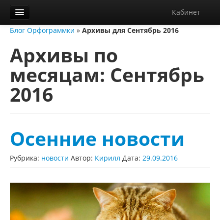
Кабинет
Блог Орфограммки
»
Архивы для Сентябрь 2016
Орфограммка
Архивы по
Библиотека
месяцам:
Сентябрь
Блог
2016
О нас
Контакты
Справка
Осенние новости
Диктанты
Рубрика:
новости
Автор:
Кирилл
Дата:
29.09.2016