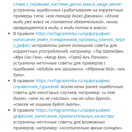
слова_с_первыми_частями_диско_макси_миди_мини/
устранены ошибочные срабатывания на корректные
примеры типа:
«как танцор диско Джимми»
,
«длина
миди уже вовсе не считается обязательной»
,
«мини
превращаются в миди, а миди потом в макси»
.
В правиле
https://orfogrammka.ru/орфография/
написание_имён_псевдонимов_прозвищ_кличек_чере
з_дефис/
исправлены ранее излишние советы для
корректных употреблений, например:
«Тер Шатейян»
,
«Мун Сан Гюн»
,
«Амир Хан»
,
«Герой Аль Пачино»
;
устранены неточные советы для примеров с
ошибками:
«Адибом аль Шишакли»
,
«Ибрагим бей»
,
«эль
Куни»
.
В правиле
https://orfogrammka.ru/орфография/
справочник_гурьевой/
исключены ранее ошибочные
советы для некоторых случаев, например:
«и так
далее»
,
«это ли не счастье»
,
«ни на один другой»
,
«совсем не лишним будет знать»
.
В правиле
https://orfogrammka.ru/орфография/
дефисное_написание_прилагательных_качества/
устранены неточные советы для возможных
примеров, например:
«ослепительно ярким солнцем»
,