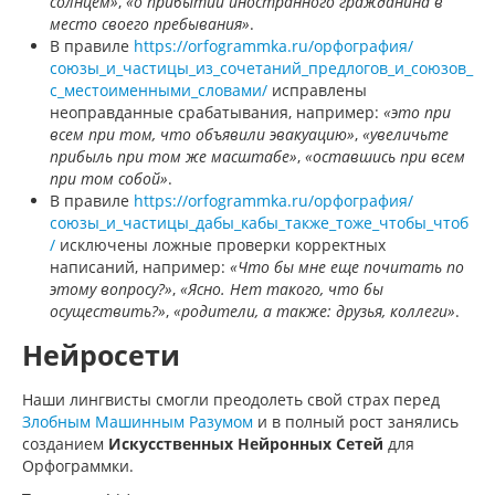
солнцем»
,
«о прибытии иностранного гражданина в
место своего пребывания»
.
В правиле
https://orfogrammka.ru/орфография/
союзы_и_частицы_из_сочетаний_предлогов_и_союзов_
с_местоименными_словами/
исправлены
неоправданные срабатывания, например:
«это при
всем при том, что объявили эвакуацию»
,
«увеличьте
прибыль при том же масштабе»
,
«оставшись при всем
при том собой»
.
В правиле
https://orfogrammka.ru/орфография/
союзы_и_частицы_дабы_кабы_также_тоже_чтобы_чтоб
/
исключены ложные проверки корректных
написаний, например:
«Что бы мне еще почитать по
этому вопросу?»
,
«Ясно. Нет такого, что бы
осуществить?»
,
«родители, а также: друзья, коллеги»
.
Нейросети
Наши лингвисты смогли преодолеть свой страх перед
Злобным Машинным Разумом
и в полный рост занялись
созданием
Искусственных Нейронных Сетей
для
Орфограммки.