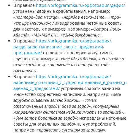
В правиле
https://orfogrammka.ru/орфография/дефис/
устранены двойные срабатывания, например:
«полтора–два месяца»
,
«нарядов весна–лето»
,
«три–
четыре мешочка»
; ликвидированы неточные советы
для некоторых примеров, например:
«Остров Лонг–
Айленд»
,
«М3–М24 6Н»
,
«УЗИ–обследование»
.
В правиле
https://orfogrammka.ru/орфография/
раздельное_написание_слов_с_предлогами-
приставками/
отслежены проверки допустимых
случаев, например:
«в ходе обсуждения»
,
«на выходе и
входе системы»
,
«на выходе из станции и входе
смесителя»
.
В правиле
https://orfogrammka.ru/орфография/
наречные_сочетания_с_существительным_в_разных_п
адежах_с_предлогами/
устранены срабатывания на
множество корректных написаний, например:
«весь
зарубеж объявлен зелёной зоной»
,
«самые
ожесточённые эпизоды боёв за город»
,
«популярным
направлением считается недвижимость за границей»
,
«был готов бороться за город»
; исправлены неточные
советы для отдельных ошибочных употреблений,
например:
«привозить сувениры за границы»
.