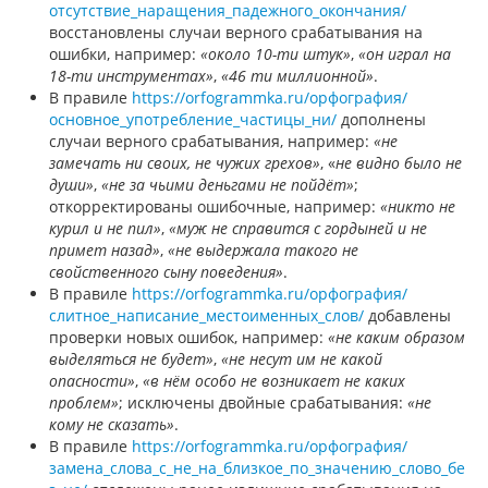
отсутствие_наращения_падежного_окончания/
восстановлены случаи верного срабатывания на
ошибки, например:
«около 10-ти штук»
,
«он играл на
18-ти инструментах»
,
«46 ти миллионной»
.
В правиле
https://orfogrammka.ru/орфография/
основное_употребление_частицы_ни/
дополнены
случаи верного срабатывания, например:
«не
замечать ни своих, не чужих грехов»
, «
не видно было не
души»
,
«не за чьими деньгами не пойдёт»
;
откорректированы ошибочные, например:
«никто не
курил и не пил»
,
«муж не справится с гордыней и не
примет назад»
,
«не выдержала такого не
свойственного сыну поведения»
.
В правиле
https://orfogrammka.ru/орфография/
слитное_написание_местоименных_слов/
добавлены
проверки новых ошибок, например:
«не каким образом
выделяться не будет»
,
«не несут им не какой
опасности»
,
«в нём особо не возникает не каких
проблем»
; исключены двойные срабатывания:
«не
кому не сказать»
.
В правиле
https://orfogrammka.ru/орфография/
замена_слова_с_не_на_близкое_по_значению_слово_бе