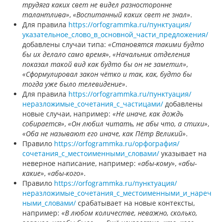
трудяга каких свет не видел разносторонне
талантлива»
,
«Воспитанный каких свет не знал»
.
Для правила
https://orfogrammka.ru/пунктуация/
указательное_слово_в_основной_части_предложения/
добавлены случаи типа:
«Становятся такими будто
бы их делало само время»
,
«Начальник отделения
показал такой вид как будто бы он не заметил»
,
«Сформулировал закон чётко и так, как, будто бы
тогда уже было телевидение»
.
Для правила
https://orfogrammka.ru/пунктуация/
неразложимые_сочетания_с_частицами/
добавлены
новые случаи, например:
«Не иначе, как дождь
собирается»
,
«Он любил читать, не абы что, а стихи»
,
«Оба не называют его иначе, как Пётр Великий»
.
Правило
https://orfogrammka.ru/орфография/
сочетания_с_местоименными_словами/
указывает на
неверное написание, например:
«абы-кому»
,
«абы-
какие»
,
«абы-кого»
.
Правило
https://orfogrammka.ru/пунктуация/
неразложимые_сочетания_с_местоименными_и_нареч
ными_словами/
срабатывает на новые контексты,
например:
«В любом количестве, неважно, сколько,