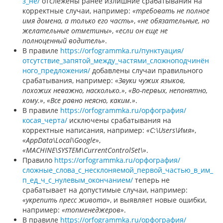
з_не/
отслежены ранее излишние срабатывания на
корректные случаи, например:
«требовать не полное
имя домена, а только его часть»
,
«не обязательные, но
желательные отметины»
,
«если он еще не
полноценный водитель»
.
В правиле
https://orfogrammka.ru/пунктуация/
отсутствие_запятой_между_частями_сложноподчинён
ного_предложения/
добавлены случаи правильного
срабатывания, например:
«Звуки чужих языков,
похожих неважно, насколько.»
,
«Во-первых, непонятно,
кому.»
,
«Все равно неясно, каким.»
.
В правиле
https://orfogrammka.ru/орфография/
косая_черта/
исключены срабатывания на
корректные написания, например:
«C:\Users\Имя»
,
«AppData\Local\Google»
,
«MACHINE\SYSTEM\CurrentControlSet\»
.
Правило
https://orfogrammka.ru/орфография/
сложные_слова_с_несклоняемой_первой_частью_в_им_
п_ед_ч_с_нулевым_окончанием/
теперь не
срабатывает на допустимые случаи, например:
«укрепить пресс живота»
, и выявляет новые ошибки,
например:
«топменеджеров»
.
В правиле
https://orfogrammka.ru/орфография/