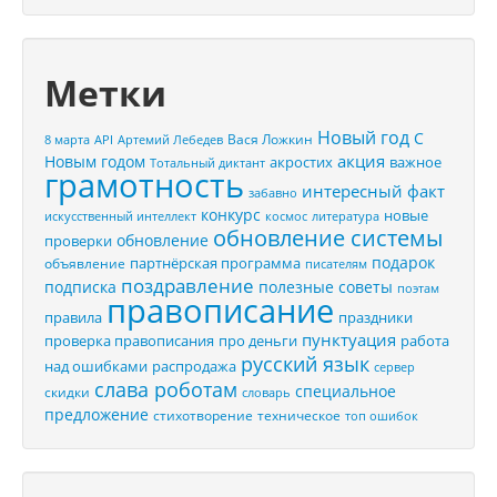
Метки
Новый год
С
Вася Ложкин
8 марта
API
Артемий Лебедев
акция
Новым годом
акростих
важное
Тотальный диктант
грамотность
интересный факт
забавно
конкурс
новые
искусственный интеллект
космос
литература
обновление системы
обновление
проверки
подарок
партнёрская программа
объявление
писателям
поздравление
подписка
полезные советы
поэтам
правописание
правила
праздники
пунктуация
проверка правописания
про деньги
работа
русский язык
распродажа
над ошибками
сервер
слава роботам
специальное
скидки
словарь
предложение
стихотворение
техническое
топ ошибок