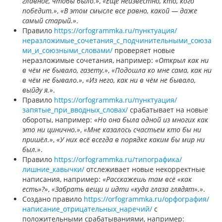
главное, чтобы было.»
,
«Ещё неизвестно, кто, кого
победит.»
,
«В этом смысле все равно, какой — даже
самый старый.»
.
Правило
https://orfogrammka.ru/пунктуация/
неразложимые_сочетания_с_подчинительными_союза
ми_и_союзными_словами/
проверяет новые
неразложимые сочетания, например:
«Открыл как ни
в чём не бывало, газету.»
,
«Подошла ко мне сама, как ни
в чём не бывало.»
,
«Из него, как ни в чём не бывало,
выйду я.»
.
Правило
https://orfogrammka.ru/пунктуация/
запятые_при_вводных_словах/
срабатывает на новые
обороты, например:
«Но она была одной из многих как
это ни цинично.»
,
«Мне казалось счастьем кто бы ни
пришёл.»
,
«У них всё всегда в порядке каким бы мир ни
был.»
.
Правило
https://orfogrammka.ru/типографика/
лишние_кавычки/
отслеживает новые некорректные
написания, например:
«Расскажешь там всё «как
есть»?»
,
«Забрать вещи и идти «куда глаза глядят».»
.
Создано правило
https://orfogrammka.ru/орфография/
написание_отрицательных_наречий/
с
положительными срабатываниями, например: