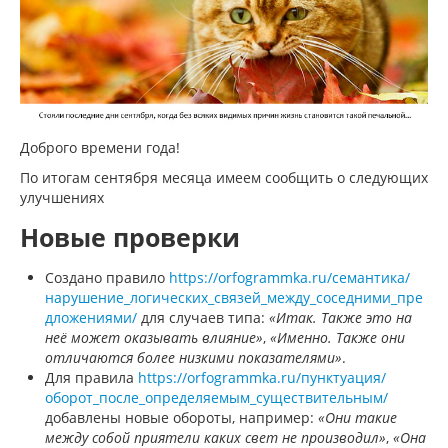
Доброго времени года!
По итогам сентября месяца имеем сообщить о следующих
улучшениях
Новые проверки
Создано правило
https://orfogrammka.ru/семантика/
нарушение_логических_связей_между_соседними_пре
дложениями/
для случаев типа:
«Итак. Также это на
неё может оказывать влияние»
,
«Именно. Также они
отличаются более низкими показателями»
.
Для правила
https://orfogrammka.ru/пунктуация/
оборот_после_определяемым_существительным/
добавлены новые обороты, например:
«Они такие
между собой приятели каких свет не производил»
,
«Она