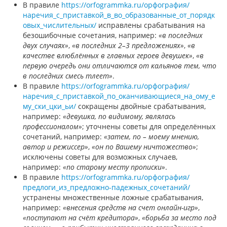
В правиле
https://orfogrammka.ru/орфография/
наречия_с_приставкой_в_во_образованные_от_порядк
овых_числительных/
исправлены срабатывания на
безошибочные сочетания, например:
«в последних
двух случаях»
,
«в последних 2–3 предложениях»
,
«в
качестве влюблённых в главных героев девушек»
,
«в
первую очередь они отличаются от кальянов тем, что
в последних смесь тлеет»
.
В правиле
https://orfogrammka.ru/орфография/
наречия_с_приставкой_по_оканчивающиеся_на_ому_е
му_ски_цки_ьи/
сокращены двойные срабатывания,
например:
«девушка, по видимому, являлась
профессионалом»
; уточнены советы для определённых
сочетаний, например:
«затем, по – моему мнению,
автор и режиссер»
,
«он по Вашему ничтожество»
;
исключены советы для возможных случаев,
например:
«по старому месту прописки»
.
В правиле
https://orfogrammka.ru/орфография/
предлоги_из_предложно-падежных_сочетаний/
устранены множественные ложные срабатывания,
например:
«внесения средств на счет онлайн-игр»
,
«поступают на счёт кредитора»
,
«борьба за место под