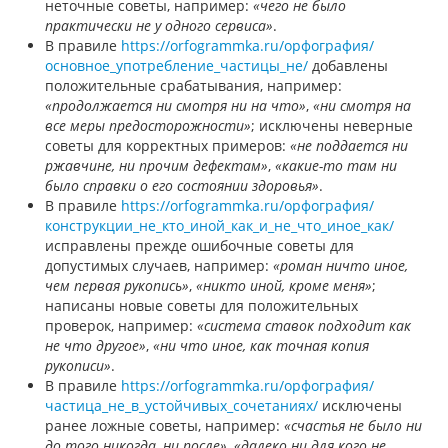
неточные советы, например:
«чего не было
практически не у одного сервиса»
.
В правиле
https://orfogrammka.ru/орфография/
основное_употребление_частицы_не/
добавлены
положительные срабатывания, например:
«продолжается ни смотря ни на что»
,
«ни смотря на
все меры предосторожности»
; исключены неверные
советы для корректных примеров:
«не поддается ни
ржавчине, ни прочим дефектам»
,
«какие-то там ни
было справки о его состоянии здоровья»
.
В правиле
https://orfogrammka.ru/орфография/
конструкции_не_кто_иной_как_и_не_что_иное_как/
исправлены прежде ошибочные советы для
допустимых случаев, например:
«роман ничто иное,
чем первая рукопись»
,
«никто иной, кроме меня»
;
написаны новые советы для положительных
проверок, например:
«система ставок подходит как
не что другое»
,
«ни что иное, как точная копия
рукописи»
.
В правиле
https://orfogrammka.ru/орфография/
частица_не_в_устойчивых_сочетаниях/
исключены
ранее ложные советы, например:
«счастья не было ни
до того никогда, ни после»
,
«далеко ни для кого не