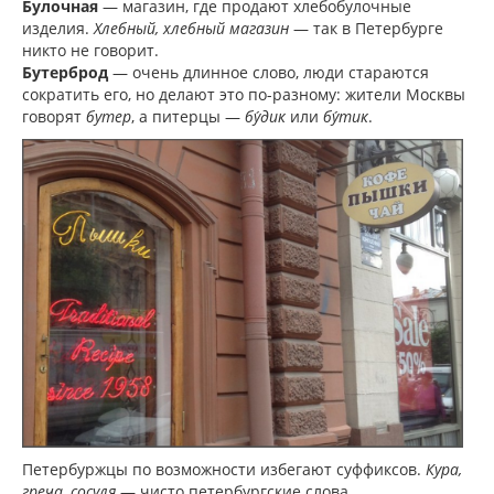
Булочная
— магазин, где продают хлебобулочные
изделия.
Хлебный, хлебный магазин
— так в Петербурге
никто не говорит.
Бутерброд
— очень длинное слово, люди стараются
сократить его, но делают это по-разному: жители Москвы
говорят
бутер
, а питерцы —
бу́дик
или
бу́тик
.
Петербуржцы по возможности избегают суффиксов.
Кура,
греча, сосуля
— чисто петербургские слова.