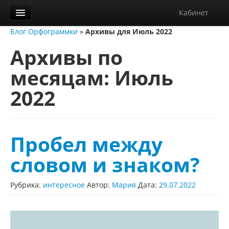
Кабинет
Блог Орфограммки
»
Архивы для Июль 2022
Орфограммка
Архивы по
Библиотека
месяцам:
Июль
Блог
2022
О нас
Контакты
Справка
Пробел между
Диктанты
словом и знаком?
Рубрика:
интересное
Автор:
Мария
Дата:
29.07.2022