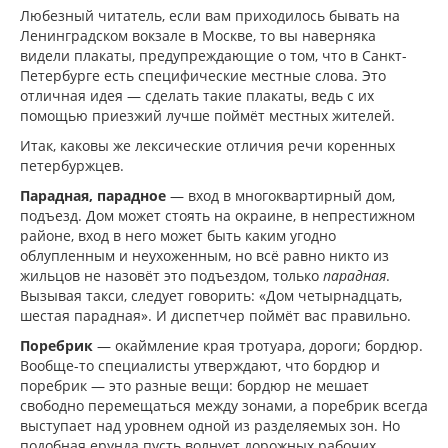
Любезный читатель, если вам приходилось бывать на
Ленинградском вокзале в Москве, то вы наверняка
видели плакаты, предупреждающие о том, что в Санкт-
Петербурге есть специфические местные слова. Это
отличная идея — сделать такие плакаты, ведь с их
помощью приезжий лучше поймёт местных жителей.
Итак, каковы же лексические отличия речи коренных
петербуржцев.
Парадная, парадное
— вход в многоквартирный дом,
подъезд. Дом может стоять на окраине, в непрестижном
районе, вход в него может быть каким угодно
облупленным и неухоженным, но всё равно никто из
жильцов не назовёт это подъездом, только
парадная
.
Вызывая такси, следует говорить: «Дом четырнадцать,
шестая парадная». И диспетчер поймёт вас правильно.
Поребрик
— окаймление края тротуара, дороги; бордюр.
Вообще-то специалисты утверждают, что бордюр и
поребрик — это разные вещи: бордюр не мешает
свободно перемещаться между зонами, а поребрик всегда
выступает над уровнем одной из разделяемых зон. Но
подобная ерунда пусть волнует дорожных рабочих.