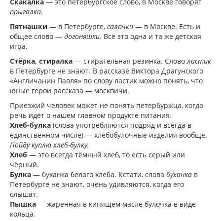
Скакалка
— это петербургское слово, в Москве говорят
прыгалка
.
Пятнашки
— в Петербурге,
салочки
— в Москве. Есть и
общее слово —
догоняшки
. Всё это одна и та же детская
игра.
Стёрка, стиралка
— стирательная резинка. Слово
ластик
в Петербурге не знают. В рассказе Виктора Драгунского
«Англичанин Павля» по слову ластик можно понять, что
юные герои рассказа — москвичи.
Приезжий человек может не понять петербуржца, когда
речь идёт о нашем главном продукте питания.
Хлеб-булка
(слова употребляются подряд и всегда в
единственном числе) — хлебобулочные изделия вообще.
Пойду куплю хлеб-булку.
Хлеб
— это всегда тёмный хлеб, то есть серый или
чёрный.
Булка
— буханка белого хлеба. Кстати, слова
буханка
в
Петербурге не знают, очень удивляются, когда его
слышат.
Пышка
— жаренная в кипящем масле булочка в виде
кольца.