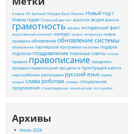
Метки
Новый год
С
Вася Ложкин
8 марта
API
Артемий Лебедев
акция
Новым годом
акростих
важное
Тотальный диктант
грамотность
интересный факт
забавно
конкурс
новые
искусственный интеллект
космос
литература
обновление системы
обновление
проверки
подарок
партнёрская программа
объявление
писателям
поздравление
подписка
полезные советы
поэтам
правописание
правила
праздники
пунктуация
проверка правописания
про деньги
работа
русский язык
распродажа
над ошибками
сервер
слава роботам
специальное
скидки
словарь
предложение
стихотворение
техническое
топ ошибок
Архивы
Июнь 2026