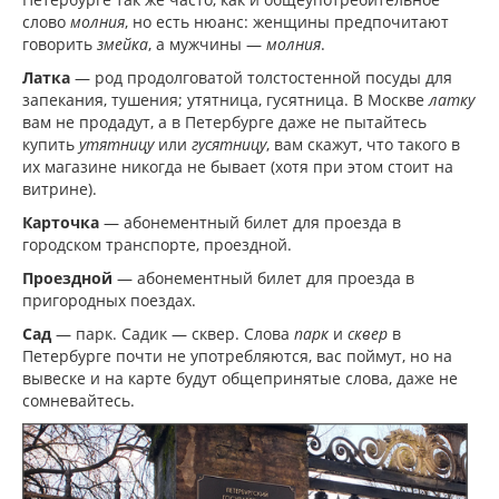
слово
молния
, но есть нюанс: женщины предпочитают
говорить
змейка
, а мужчины —
молния
.
Латка
— род продолговатой толстостенной посуды для
запекания, тушения; утятница, гусятница. В Москве
латку
вам не продадут, а в Петербурге даже не пытайтесь
купить
утятницу
или
гусятницу
, вам скажут, что такого в
их магазине никогда не бывает (хотя при этом стоит на
витрине).
Карточка
— абонементный билет для проезда в
городском транспорте, проездной.
Проездной
— абонементный билет для проезда в
пригородных поездах.
Сад
— парк. Садик — сквер. Слова
парк
и
сквер
в
Петербурге почти не употребляются, вас поймут, но на
вывеске и на карте будут общепринятые слова, даже не
сомневайтесь.