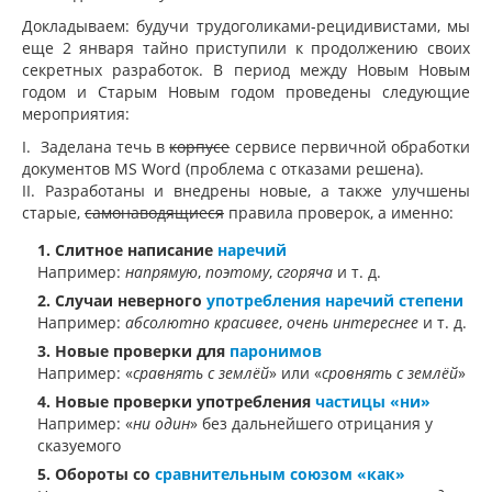
Докладываем: будучи трудоголиками-рецидивистами, мы
еще 2 января тайно приступили к продолжению своих
секретных разработок. В период между Новым Новым
годом и Старым Новым годом проведены следующие
мероприятия:
I. Заделана течь в
корпусе
сервисе первичной обработки
документов MS Word (проблема с отказами решена).
II. Разработаны и внедрены новые, а также улучшены
старые,
самонаводящиеся
правила проверок, а именно:
1. Слитное написание
наречий
Например:
напрямую
,
поэтому
,
сгоряча
и т. д.
2. Случаи неверного
употребления наречий степени
Например:
абсолютно красивее
,
очень интереснее
и т. д.
3. Новые проверки для
паронимов
Например: «
сравнять с землёй
» или «
сровнять с землёй
»
4. Новые проверки употребления
частицы «ни»
Например: «
ни один
» без дальнейшего отрицания у
сказуемого
5. Обороты со
сравнительным союзом «как»