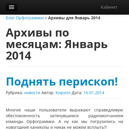
Кабинет
Блог Орфограммки
»
Архивы для Январь 2014
Орфограммка
Архивы по
Библиотека
месяцам:
Январь
Блог
2014
О нас
Контакты
Справка
Поднять перископ!
Диктанты
Рубрика:
новости
Автор:
Кирилл
Дата:
16.01.2014
Многие наши пользователи выражают справедливую
обеспокоенность затянувшимся радиомолчанием
команды Орфограммки. А ну как мы погрузились на
новогодние каникулы и никак не можем всплыть?!