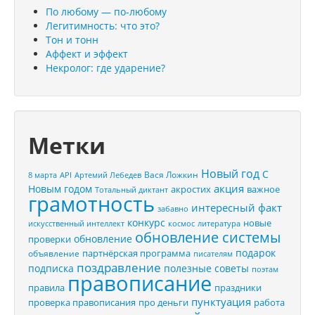
По любому — по-любому
Легитимность: что это?
Тон и тонн
Аффект и эффект
Некролог: где ударение?
Метки
Новый год
С
Вася Ложкин
8 марта
API
Артемий Лебедев
акция
Новым годом
акростих
важное
Тотальный диктант
грамотность
интересный факт
забавно
конкурс
новые
искусственный интеллект
космос
литература
обновление системы
обновление
проверки
подарок
партнёрская программа
объявление
писателям
поздравление
подписка
полезные советы
поэтам
правописание
правила
праздники
пунктуация
проверка правописания
про деньги
работа