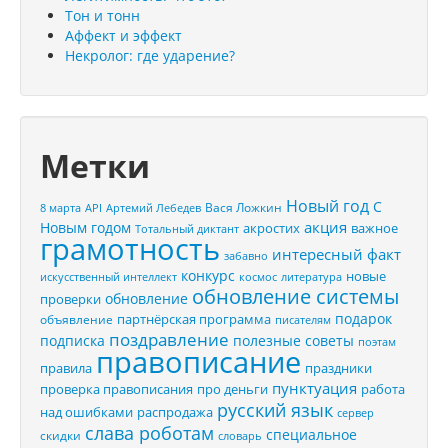
Тон и тонн
Аффект и эффект
Некролог: где ударение?
Метки
Новый год
С
Вася Ложкин
8 марта
API
Артемий Лебедев
акция
Новым годом
акростих
важное
Тотальный диктант
грамотность
интересный факт
забавно
конкурс
новые
искусственный интеллект
космос
литература
обновление системы
обновление
проверки
подарок
партнёрская программа
объявление
писателям
поздравление
подписка
полезные советы
поэтам
правописание
правила
праздники
пунктуация
проверка правописания
про деньги
работа
русский язык
распродажа
над ошибками
сервер
слава роботам
специальное
скидки
словарь