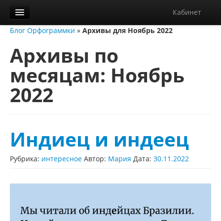
Кабинет
Блог Орфограммки
»
Архивы для Ноябрь 2022
Орфограммка
Архивы по
Библиотека
месяцам:
Ноябрь
Блог
2022
О нас
Контакты
Справка
Индиец и индеец
Диктанты
Рубрика:
интересное
Автор:
Мария
Дата:
30.11.2022