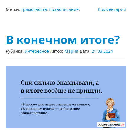
Метки:
грамотность
,
правописание
.
Комментарии
В конечном итоге?
Рубрика:
интересное
Автор:
Мария
Дата:
21.03.2024