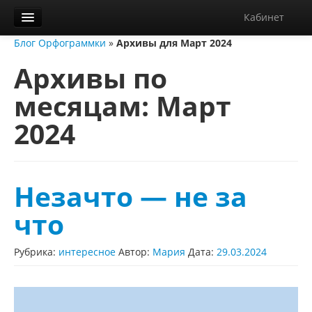
Кабинет
Блог Орфограммки
»
Архивы для Март 2024
Орфограммка
Архивы по
Библиотека
месяцам:
Март
Блог
2024
О нас
Контакты
Справка
Незачто — не за
Диктанты
что
Рубрика:
интересное
Автор:
Мария
Дата:
29.03.2024