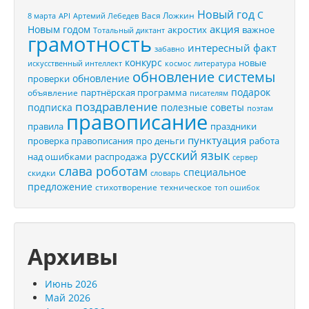
Новый год
С
Вася Ложкин
8 марта
API
Артемий Лебедев
акция
Новым годом
акростих
важное
Тотальный диктант
грамотность
интересный факт
забавно
конкурс
новые
искусственный интеллект
космос
литература
обновление системы
обновление
проверки
подарок
партнёрская программа
объявление
писателям
поздравление
подписка
полезные советы
поэтам
правописание
правила
праздники
пунктуация
проверка правописания
про деньги
работа
русский язык
распродажа
над ошибками
сервер
слава роботам
специальное
скидки
словарь
предложение
стихотворение
техническое
топ ошибок
Архивы
Июнь 2026
Май 2026