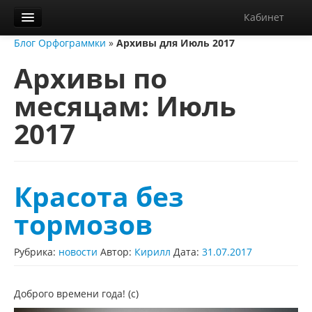
Кабинет
Блог Орфограммки
»
Архивы для Июль 2017
Орфограммка
Архивы по
Библиотека
месяцам:
Июль
Блог
2017
О нас
Контакты
Справка
Красота без
Диктанты
тормозов
Рубрика:
новости
Автор:
Кирилл
Дата:
31.07.2017
Доброго времени года! (с)