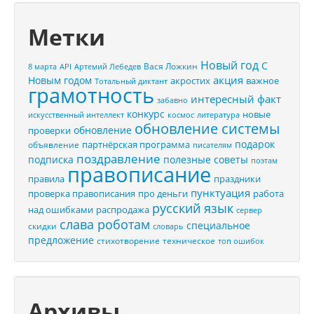
Метки
Новый год
С
Вася Ложкин
8 марта
API
Артемий Лебедев
акция
Новым годом
акростих
важное
Тотальный диктант
грамотность
интересный факт
забавно
конкурс
новые
искусственный интеллект
космос
литература
обновление системы
обновление
проверки
подарок
партнёрская программа
объявление
писателям
поздравление
подписка
полезные советы
поэтам
правописание
правила
праздники
пунктуация
проверка правописания
про деньги
работа
русский язык
распродажа
над ошибками
сервер
слава роботам
специальное
скидки
словарь
предложение
стихотворение
техническое
топ ошибок
Архивы