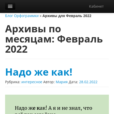
Кабинет
Блог Орфограммки
»
Архивы для Февраль 2022
Орфограммка
Архивы по
Библиотека
месяцам:
Февраль
Блог
2022
О нас
Контакты
Справка
Надо же как!
Диктанты
Рубрика:
интересное
Автор:
Мария
Дата:
28.02.2022