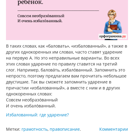
В таких словах, как «баловать», «избалованный», а также в
других однокоренных им словах, часто ставят ударение
на первую А. Но это неправильные варианты. Во всех
этих словах ударение по правилу ставится на третий
слог. Например, балова́ть, избало́ванный. Запомнить это
непросто, поэтому предлагаем вам прочитать небольшое
двустишие. Так вы сможете запомнить ударение в
причастии «избалованный», а вместе с ним и в других
однокоренных словах:
Совсем необразо́ванный
И очень избало́ванный.
Избалованный: где ударение?
Метки:
грамотность
,
правописание
.
Комментарии