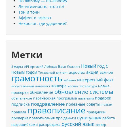
По любому — по-любому
Легитимность: что это?
Тон и тонн
Аффект и эффект
Некролог: где ударение?
Метки
Новый год
С
Вася Ложкин
8 марта
API
Артемий Лебедев
акция
Новым годом
акростих
важное
Тотальный диктант
грамотность
интересный факт
забавно
конкурс
новые
искусственный интеллект
космос
литература
обновление системы
обновление
проверки
подарок
партнёрская программа
объявление
писателям
поздравление
подписка
полезные советы
поэтам
правописание
правила
праздники
пунктуация
проверка правописания
про деньги
работа
русский язык
распродажа
над ошибками
сервер