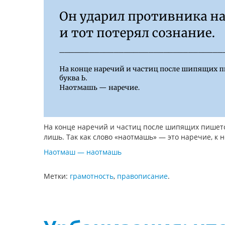
На конце наречий и частиц после шипящих пишется
лишь. Так как слово «наотмашь» — это наречие, к н
Наотмаш — наотмашь
Метки:
грамотность
,
правописание
.