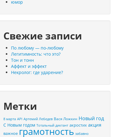
юмор
Свежие записи
По любому — по-любому
Легитимность: что это?
Тон и тонн
Аффект и эффект
Некролог: где ударение?
Метки
Новый год
Вася Ложкин
8 марта
API
Артемий Лебедев
акция
С Новым годом
акростих
Тотальный диктант
грамотность
важное
забавно