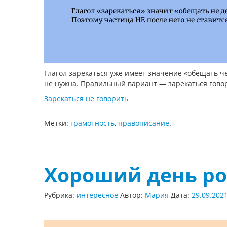
Глагол зарекаться уже имеет значение «обещать чег
не нужна. Правильный вариант — зарекаться гово
Зарекаться не говорить
Метки:
грамотность
,
правописание
.
Хороший день р
Рубрика:
интересное
Автор:
Мария
Дата:
29.09.202