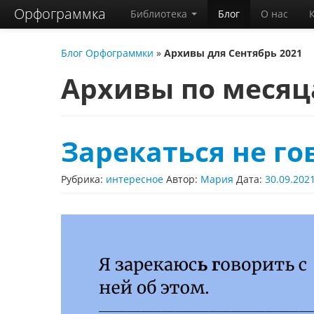
Орфограммка
Библиотека
Блог
О нас
Блог Орфограммки
»
Архивы для Сентябрь 2021
Архивы по меся
Зарекаться не го
Рубрика:
интересное
Автор:
Мария
Дата:
30.09.202