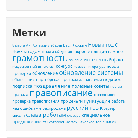
Метки
Новый год
С
Вася Ложкин
8 марта
API
Артемий Лебедев
акция
Новым годом
акростих
важное
Тотальный диктант
грамотность
интересный факт
забавно
конкурс
новые
искусственный интеллект
космос
литература
обновление системы
обновление
проверки
подарок
партнёрская программа
объявление
писателям
поздравление
подписка
полезные советы
поэтам
правописание
правила
праздники
пунктуация
проверка правописания
про деньги
работа
русский язык
распродажа
над ошибками
сервер
слава роботам
специальное
скидки
словарь
предложение
стихотворение
техническое
топ ошибок