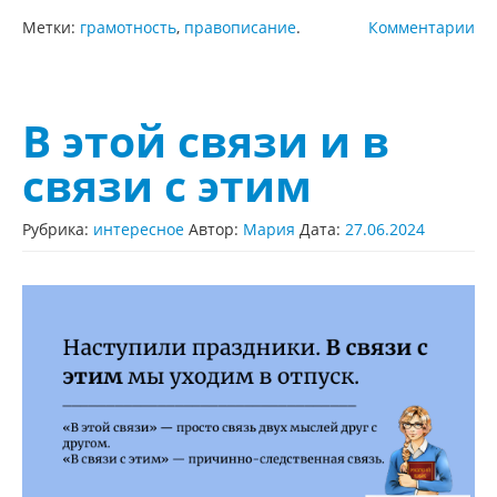
Метки:
грамотность
,
правописание
.
Комментарии
В этой связи и в
связи с этим
Рубрика:
интересное
Автор:
Мария
Дата:
27.06.2024