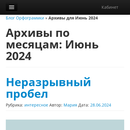
Кабинет
Блог Орфограммки
»
Архивы для Июнь 2024
Орфограммка
Архивы по
Библиотека
месяцам:
Июнь
Блог
2024
О нас
Контакты
Справка
Неразрывный
Диктанты
пробел
Рубрика:
интересное
Автор:
Мария
Дата:
28.06.2024