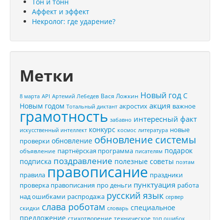
Тон и тонн
Аффект и эффект
Некролог: где ударение?
Метки
Новый год
С
Вася Ложкин
8 марта
API
Артемий Лебедев
акция
Новым годом
акростих
важное
Тотальный диктант
грамотность
интересный факт
забавно
конкурс
новые
искусственный интеллект
космос
литература
обновление системы
обновление
проверки
подарок
партнёрская программа
объявление
писателям
поздравление
подписка
полезные советы
поэтам
правописание
правила
праздники
пунктуация
проверка правописания
про деньги
работа
русский язык
распродажа
над ошибками
сервер
слава роботам
специальное
скидки
словарь
предложение
стихотворение
техническое
топ ошибок