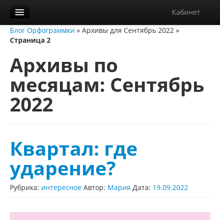
Кабинет
Блог Орфограммки
»
Архивы для Сентябрь 2022
»
Орфограммка
Страница 2
Библиотека
Архивы по
Блог
месяцам:
Сентябрь
О нас
2022
Контакты
Справка
Квартал: где
Диктанты
ударение?
Рубрика:
интересное
Автор:
Мария
Дата:
19.09.2022