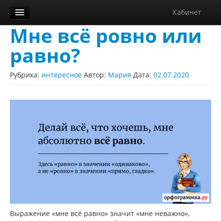
Кабинет
Мне всё ровно или
Орфограммка
равно?
Библиотека
Блог
Рубрика:
интересное
Автор:
Мария
Дата:
02.07.2020
О нас
Контакты
Справка
Диктанты
Выражение «мне всё равно» значит «мне неважно»,