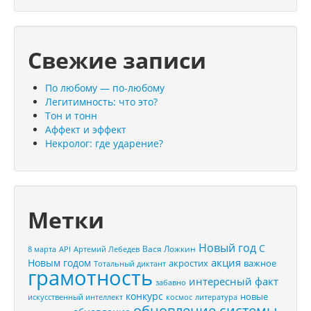
Свежие записи
По любому — по-любому
Легитимность: что это?
Тон и тонн
Аффект и эффект
Некролог: где ударение?
Метки
Новый год
С
Вася Ложкин
8 марта
API
Артемий Лебедев
акция
Новым годом
акростих
важное
Тотальный диктант
грамотность
интересный факт
забавно
конкурс
новые
искусственный интеллект
космос
литература
обновление системы