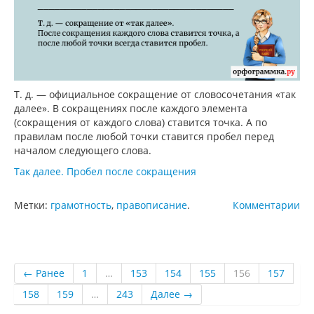
Т. д. — официальное сокращение от словосочетания «так
далее». В сокращениях после каждого элемента
(сокращения от каждого слова) ставится точка. А по
правилам после любой точки ставится пробел перед
началом следующего слова.
Так далее. Пробел после сокращения
Метки:
грамотность
,
правописание
.
Комментарии
← Ранее
1
…
153
154
155
156
157
158
159
…
243
Далее →