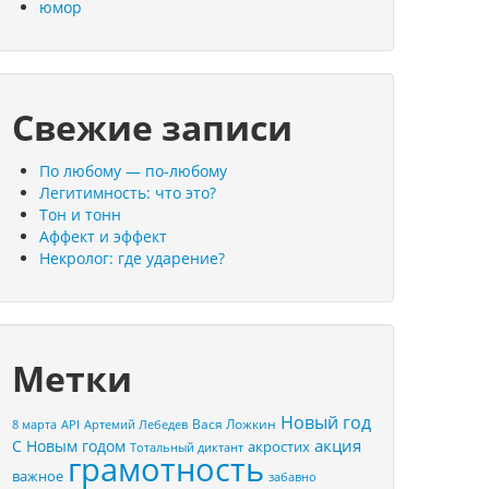
юмор
Свежие записи
По любому — по-любому
Легитимность: что это?
Тон и тонн
Аффект и эффект
Некролог: где ударение?
Метки
Новый год
Вася Ложкин
8 марта
API
Артемий Лебедев
акция
С Новым годом
акростих
Тотальный диктант
грамотность
важное
забавно