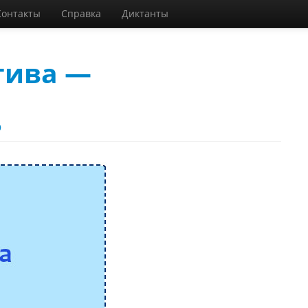
Контакты
Справка
Диктанты
тива —
9