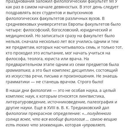
празднования заложил филологический факультет МГУ
как раз в самом начале девяностых. В этот день следует
поздравлять всех студентов и выпускников
филологических факультетов различных вузов. В
средневековых университетах Европы факультетов было
четыре: философский, богословский, юридический и
медицинский. Но записаться сразу на факультет было
нельзя, сначала несколько лет все учились одним и тем
же предметам, которых насчитывалось семь, и только тот,
кто проходил это испытание, мог начать учиться на
философа, теолога, юриста или врача. На
предварительном этапе одним из семи предметов была
грамматика
, а это был комплекс дисциплин, состоящий
из искусства речи, письма и произношения. Не знаешь
грамматики — не станешь врачом. Строго было!
В наши дни филология — это не особая наука, а целый
комплекс наук, к которым относятся лингвистика,
литературоведение, источниковедение, палеография и
другие науки. Ещё в XVIII в. В. К. Тредиаковский дал
филологии прекрасное определение:
«…полуденного
солнца яснее, что вся вообще филология … самою вещию
есть токмо что элоквенция»
, которая
«управляет,