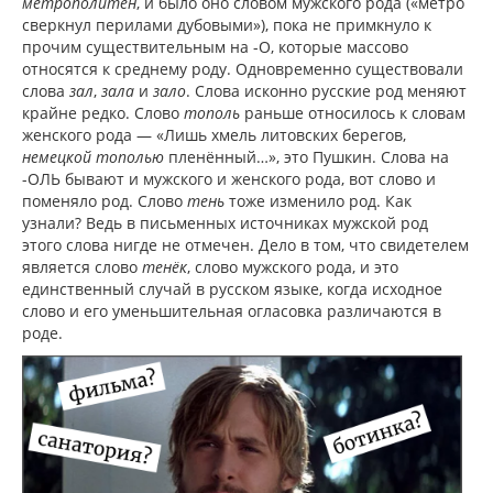
метрополитен
, и было оно словом мужского рода («метро
сверкнул перилами дубовыми»), пока не примкнуло к
прочим существительным на -О, которые массово
относятся к среднему роду. Одновременно существовали
слова
зал
,
зала
и
зало
. Слова исконно русские род меняют
крайне редко. Слово
тополь
раньше относилось к словам
женского рода — «Лишь хмель литовских берегов,
немецкой тополью
пленённый…», это Пушкин. Слова на
-ОЛЬ бывают и мужского и женского рода, вот слово и
поменяло род. Слово
тень
тоже изменило род. Как
узнали? Ведь в письменных источниках мужской род
этого слова нигде не отмечен. Дело в том, что свидетелем
является слово
тенёк
, слово мужского рода, и это
единственный случай в русском языке, когда исходное
слово и его уменьшительная огласовка различаются в
роде.