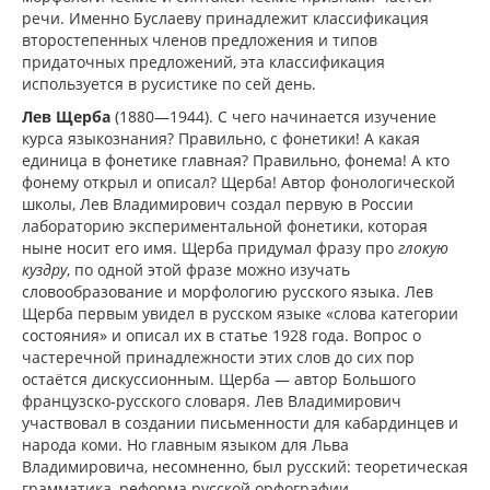
речи. Именно Буслаеву принадлежит классификация
второстепенных членов предложения и типов
придаточных предложений, эта классификация
используется в русистике по сей день.
Лев Щерба
(1880—1944). С чего начинается изучение
курса языкознания? Правильно, с фонетики! А какая
единица в фонетике главная? Правильно, фонема! А кто
фонему открыл и описал? Щерба! Автор фонологической
школы, Лев Владимирович создал первую в России
лабораторию экспериментальной фонетики, которая
ныне носит его имя. Щерба придумал фразу про
глокую
куздру
, по одной этой фразе можно изучать
словообразование и морфологию русского языка. Лев
Щерба первым увидел в русском языке «слова категории
состояния» и описал их в статье 1928 года. Вопрос о
частеречной принадлежности этих слов до сих пор
остаётся дискуссионным. Щерба — автор Большого
французско-русского словаря. Лев Владимирович
участвовал в создании письменности для кабардинцев и
народа коми. Но главным языком для Льва
Владимировича, несомненно, был русский: теоретическая
грамматика, реформа русской орфографии,