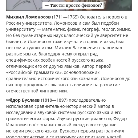
Михаил Ломоносов
(1711—1765) Основатель первого в
России университета, Ломоносов и сам был подобен
университету — математик, физик, географ, геолог, химик.
Но без гуманитарных наук классический университет не
бывает, и Ломоносов тоже изучал историю и язык, был
поэтом и художником. Михаил Васильевич сравнивал
разные языки, благодаря чему открыл ряд
специфических особенностей русского языка,
отличающих его от других языков. Автор первой
«Российской грамматики», основоположник
сравнительно-исторического языкознания, Ломоносов до
сих пор продолжает оказывать влияние на развитие
отечественной лингвистики.
Фёдор Буслаев
(1818—1897) последовательно
использовал сравнительно-исторический метод в
исследовании звуковой системы русского языка и его
грамматических форм. Изучая русские диалекты, Фёдор
Иванович внёс значительный вклад в воссоздание
истории русского языка. Буслаев первым разграничил
морфологические и синтаксические признаки частей