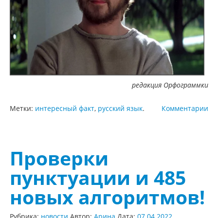
редакция Орфограммки
Метки:
интересный факт
,
русский язык
.
Комментарии
Проверки
пунктуации и 485
новых алгоритмов!
Рубрика:
новости
Автор:
Арина
Дата:
07.04.2022