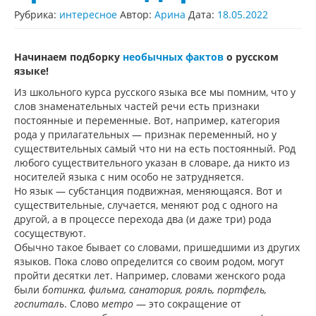
Рубрика:
интересное
Автор:
Арина
Дата:
18.05.2022
Начинаем подборку
необычных фактов
о русском
языке!
Из школьного курса русского языка все мы помним, что у
слов знаменательных частей речи есть признаки
постоянные и переменные. Вот, например, категория
рода у прилагательных — признак переменный, но у
существительных самый что ни на есть постоянный. Род
любого существительного указан в словаре, да никто из
носителей языка с ним особо не затрудняется.
Но язык — субстанция подвижная, меняющаяся. Вот и
существительные, случается, меняют род с одного на
другой, а в процессе перехода два (и даже три) рода
сосуществуют.
Обычно такое бывает со словами, пришедшими из других
языков. Пока слово определится со своим родом, могут
пройти десятки лет. Например, словами женского рода
были
ботинка, фильма, санатория, рояль, портфель,
госпиталь
. Слово
метро
— это сокращение от