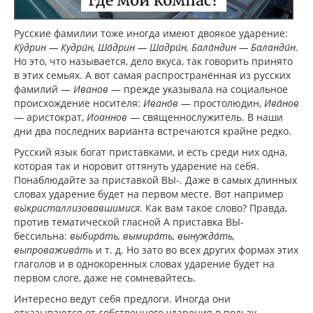
Русские фамилии тоже иногда имеют двоякое ударение:
Ку́дрин — Кудри́н, Ша́дрин — Шадри́н, Бала́ндин — Баланди́н
.
Но это, что называется, дело вкуса, так говорить принято
в этих семьях. А вот самая распространённая из русских
фамилий —
Иванов
— прежде указывала на социальное
происхождение носителя:
Ивано́в
— простолюдин,
Ива́нов
— аристократ,
Иоаннов
— священнослужитель. В наши
дни два последних варианта встречаются крайне редко.
Русский язык богат приставками, и есть среди них одна,
которая так и норовит оттянуть ударение на себя.
Понаблюдайте за приставкой ВЫ-. Даже в самых длинных
словах ударение будет на первом месте. Вот например
вы́кристаллизовавшимися
. Как вам такое слово? Правда,
против тематической гласной А приставка ВЫ-
бессильна:
выбира́ть, вымира́ть, вынужда́ть,
выпроважива́ть
и т. д. Но зато во всех других формах этих
глаголов и в однокоренных словах ударение будет на
первом слоге, даже не сомневайтесь.
Интересно ведут себя предлоги. Иногда они
отказываются от собственного ударения в пользу