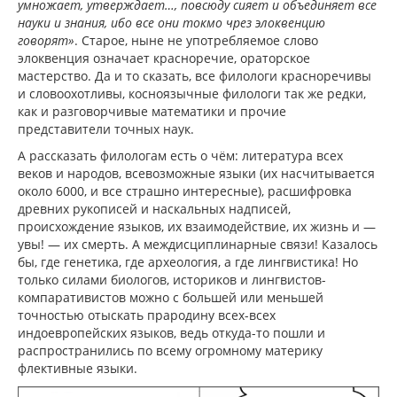
умножает, утверждает…, повсюду сияет и объединяет все
науки и знания, ибо все они токмо чрез элоквенцию
говорят»
. Старое, ныне не употребляемое слово
элоквенция означает красноречие, ораторское
мастерство. Да и то сказать, все филологи красноречивы
и словоохотливы, косноязычные филологи так же редки,
как и разговорчивые математики и прочие
представители точных наук.
А рассказать филологам есть о чём: литература всех
веков и народов, всевозможные языки (их насчитывается
около 6000, и все страшно интересные), расшифровка
древних рукописей и наскальных надписей,
происхождение языков, их взаимодействие, их жизнь и —
увы! — их смерть. А междисциплинарные связи! Казалось
бы, где генетика, где археология, а где лингвистика! Но
только силами биологов, историков и лингвистов-
компаративистов можно с большей или меньшей
точностью отыскать прародину всех-всех
индоевропейских языков, ведь откуда-то пошли и
распространились по всему огромному материку
флективные языки.