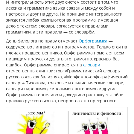
И интегральность этих двух систем состоит в том, что
лексика и грамматика языка связаны между собой и
настроены друг на друга. На принципе интегральности
зиждется любая компьютерная программа, имеющая
дело с текстом: словарь согласуется с правилами
грамматики, а эти правила — со словарём.
День филолога по праву отмечает
Орфограммка
—
содружество лингвистов и программистов. Только стоя на
плечах предшественников, Орфограммка помогает всем
пишущим по-русски делать это грамотно, красиво, без
ошибок. Орфограммка опирается на
словари
отечественных лингвистов: «Грамматический словарь
русского языка» Зализняка, «Морфемно-орфографический
словарь» Тихонова, толковые и стилистические словари,
словари паронимов, синонимов, антонимов и другие.
Орфограммка терпеливо и доходчиво растолкует любое
правило русского языка, непростого, но прекрасного!