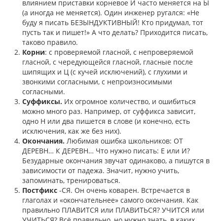
влиянием приставки корневое И часто меняется на Ы
(а иногда не меняется). Один инженер ругался: «Не
буду я писать БЕЗЫНДУКТИВНЫЙ! Кто придумал, тот
пусть так и пишет!» А что делать? Приходится писать,
таково правило.
Корни
: с проверяемой гласной, с непроверяемой
гласной, с чередующейся гласной, гласные после
шипящих и Ц (с кучей исключений), с глухими и
звонкими согласными, с непроизносимыми
согласными.
Суффиксы.
Их огромное количество, и ошибиться
можно много раз. Например, от суффикса зависит,
одно Н или два пишется в слове (и конечно, есть
исключения, как же без них).
Окончания.
Любимая ошибка школьников: ОТ
ДЕРЕВН… К ДЕРЕВН… Что нужно писать: Е или И?
Безударные окончания звучат одинаково, а пишутся в
зависимости от падежа. Значит, нужно учить,
запоминать, тренироваться.
Постфикс
-СЯ. Он очень коварен. Встречается в
глаголах и «окончательнее» самого окончания. Как
правильно ПЛАВИТСЯ или ПЛАВИТЬСЯ? УЧИТСЯ или
УЧИТЬСЯ? Всё правильно, но нужно знать, в каких