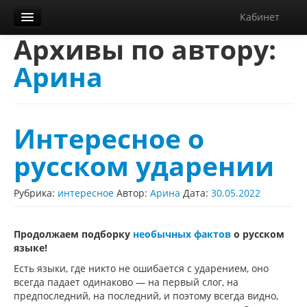
Кабинет
Архивы по автору:
Орфограммка
Арина
Библиотека
Блог
О нас
Интересное о
Контакты
русском ударении
Справка
Рубрика:
интересное
Автор:
Арина
Дата:
30.05.2022
Диктанты
Продолжаем подборку
необычных фактов
о русском
языке!
Есть языки, где никто не ошибается с ударением, оно
всегда падает одинаково — на первый слог, на
предпоследний, на последний, и поэтому всегда видно,