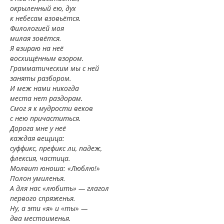
окрыленный ею, дух
к небесам взовьётся.
Филологией моя
милая зовётся.
Я взираю на неё
восхищённым взором.
Грамматическим мы с ней
заняты разбором.
И меж нами никогда
места нет раздорам.
Смог я к мудрости веков
с нею причаститься.
Дорога мне у неё
каждая вещица:
суффикс, префикс ли, падеж,
флексия, частица.
Молвит юноша: «Люблю!»
Полон умиленья.
А для нас «любить» — глагол
первого спряженья.
Ну, а эти «я» и «ты» —
два местоименья.