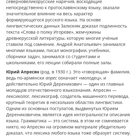
северновеликорусские наречия, восходящие
непосредственно к протославянскому языку, оказали
значительное влияние на весь характер
формирующегося русского языка. На основе
лингвистических данных Зализняк доказал подлинность
текста «Слова о полку Игореве», жемчужины
древнерусской литературы, которую многие учёные
ставили под сомнение. Андрей Анатольевич занимался
многими языками, писал монографии, учебники,
сборники задач, занимался со студентами и
школьниками, его лекции собирали полные залы.
Юрий Апресян
(род. в 1930 г.). Это «говорящая» фамилия,
ведь по-армянски
апрес
означает «молодец», и
действительно Юрий Дереникович — один из главных
молодцов отечественного языкознания. Апресян —
лексиколог, лексикограф, создатель машинного перевода,
крупный теоретик в нескольких областях лингвистики.
Одним из основных постулатов, выдвинутых Юрием
Дерениковичем, является идея интегральности описания
языка. Грамматика — это система, в этом не сомневается
никто, но Апресян на огромном материале убедительно
доказал, что лексика любого языка тоже образует систему.