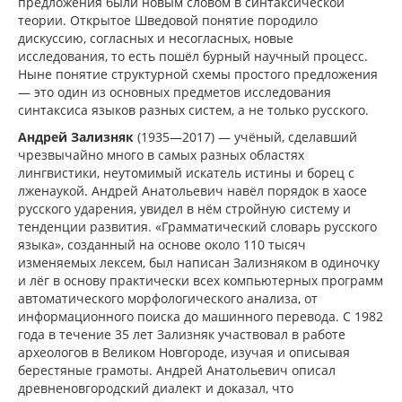
предложения были новым словом в синтаксической
теории. Открытое Шведовой понятие породило
дискуссию, согласных и несогласных, новые
исследования, то есть пошёл бурный научный процесс.
Ныне понятие структурной схемы простого предложения
— это один из основных предметов исследования
синтаксиса языков разных систем, а не только русского.
Андрей Зализняк
(1935—2017) — учёный, сделавший
чрезвычайно много в самых разных областях
лингвистики, неутомимый искатель истины и борец с
лженаукой. Андрей Анатольевич навёл порядок в хаосе
русского ударения, увидел в нём стройную систему и
тенденции развития. «Грамматический словарь русского
языка», созданный на основе около 110 тысяч
изменяемых лексем, был написан Зализняком в одиночку
и лёг в основу практически всех компьютерных программ
автоматического морфологического анализа, от
информационного поиска до машинного перевода. С 1982
года в течение 35 лет Зализняк участвовал в работе
археологов в Великом Новгороде, изучая и описывая
берестяные грамоты. Андрей Анатольевич описал
древненовгородский диалект и доказал, что