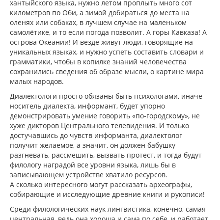
хантыйского языка, нужно летом проплыть много сот
километров по Оби, а зимой добираться до места на
оленях или собаках, в лучшем случае на маленьком
самолётике, и то если погода позволит. А горы Кавказа! А
острова Океании! И везде живут люди, говорящие на
уникальных языках, и нужно успеть составить словари и
грамматики, чтобы в копилке знаний человечества
сохранились сведения об образе мысли, о картине мира
малых народов.
Диалектологи просто обязаны быть психологами, иначе
носитель диалекта, информант, будет упорно
демонстрировать умение говорить «по-городскому», не
хуже дикторов Центрального телевидения. И только
достучавшись до чувств информанта, диалектолог
получит желаемое, а значит, он должен бабушку
разгневать, рассмешить, вызвать протест, и тогда будут
филологу наградой все уровни языка, лишь бы в
записывающем устройстве хватило ресурсов.
А сколько интересного могут рассказать археографы,
собирающие и исследующие древние книги и рукописи!
Среди филологических наук лингвистика, конечно, самая
центральная, ведь она хороша и сама по себе, и работает