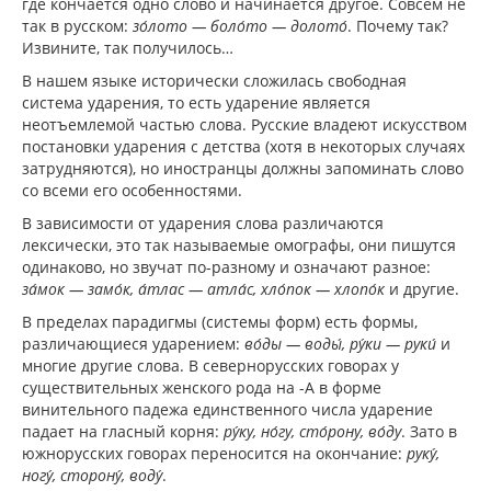
где кончается одно слово и начинается другое. Совсем не
так в русском:
зо́лото — боло́то — долото́
. Почему так?
Извините, так получилось…
В нашем языке исторически сложилась свободная
система ударения, то есть ударение является
неотъемлемой частью слова. Русские владеют искусством
постановки ударения с детства (хотя в некоторых случаях
затрудняются), но иностранцы должны запоминать слово
со всеми его особенностями.
В зависимости от ударения слова различаются
лексически, это так называемые омографы, они пишутся
одинаково, но звучат по-разному и означают разное:
за́мок — замо́к, а́тлас — атла́с, хло́пок — хлопо́к
и другие.
В пределах парадигмы (системы форм) есть формы,
различающиеся ударением:
во́ды — воды́, ру́ки — руки́
и
многие другие слова. В севернорусских говорах у
существительных женского рода на -А в форме
винительного падежа единственного числа ударение
падает на гласный корня:
ру́ку, но́гу, сто́рону, во́ду
. Зато в
южнорусских говорах переносится на окончание:
руку́,
ногу́, сторону́, воду́
.