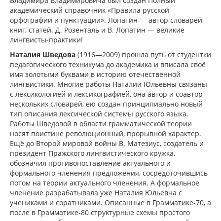
Владимира Владимировича был создан Полный
академический справочник «Правила русской
орфографии и пунктуации». Лопатин — автор словарей,
книг, статей. Д. Розенталь и В. Лопатин — великие
лингвисты-практики!
Наталия Шведова
(1916—2009) прошла путь от студентки
педагогического техникума до академика и вписала своё
имя золотыми буквами в историю отечественной
лингвистики. Многие работы Наталии Юльевны связаны
с лексикологией и лексикографией, она автор и соавтор
нескольких словарей, ею создан принципиально новый
тип описания лексической системы русского языка.
Работы Шведовой в области грамматической теории
носят поистине революционный, прорывной характер.
Ещё до Второй мировой войны В. Матезиус, создатель и
президент Пражского лингвистического кружка,
обозначил противопоставление актуального и
формального членения предложения, сосредоточившись
потом на теории актуального членения. А формальное
членение разрабатывала уже Наталия Юльевна с
учениками и соратниками. Описанные в Грамматике-70, а
после в Грамматике-80 структурные схемы простого