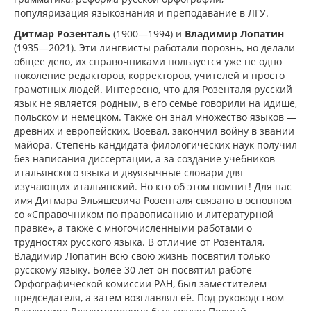
популяризация языкознания и преподавание в ЛГУ.
Дитмар Розенталь
(1900—1994) и
Владимир Лопатин
(1935—2021). Эти лингвисты работали порознь, но делали
общее дело, их справочниками пользуется уже не одно
поколение редакторов, корректоров, учителей и просто
грамотных людей. Интересно, что для Розенталя русский
язык не является родным, в его семье говорили на идише,
польском и немецком. Также он знал множество языков —
древних и европейских. Воевал, закончил войну в звании
майора. Степень кандидата филологических наук получил
без написания диссертации, а за создание учебников
итальянского языка и двуязычные словари для
изучающих итальянский. Но кто об этом помнит! Для нас
имя Дитмара Эльяшевича Розенталя связано в основном
со «Справочником по правописанию и литературной
правке», а также с многочисленными работами о
трудностях русского языка. В отличие от Розенталя,
Владимир Лопатин всю свою жизнь посвятил только
русскому языку. Более 30 лет он посвятил работе
Орфографической комиссии РАН, был заместителем
председателя, а затем возглавлял её. Под руководством