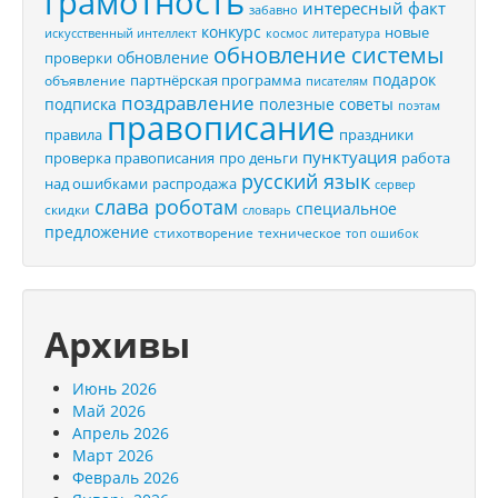
грамотность
интересный факт
забавно
конкурс
новые
искусственный интеллект
космос
литература
обновление системы
обновление
проверки
подарок
партнёрская программа
объявление
писателям
поздравление
подписка
полезные советы
поэтам
правописание
правила
праздники
пунктуация
проверка правописания
про деньги
работа
русский язык
распродажа
над ошибками
сервер
слава роботам
специальное
скидки
словарь
предложение
стихотворение
техническое
топ ошибок
Архивы
Июнь 2026
Май 2026
Апрель 2026
Март 2026
Февраль 2026