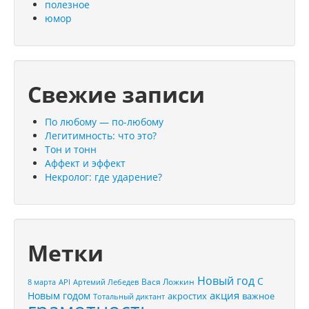
полезное
юмор
Свежие записи
По любому — по-любому
Легитимность: что это?
Тон и тонн
Аффект и эффект
Некролог: где ударение?
Метки
Новый год
С
Вася Ложкин
8 марта
API
Артемий Лебедев
акция
Новым годом
акростих
важное
Тотальный диктант