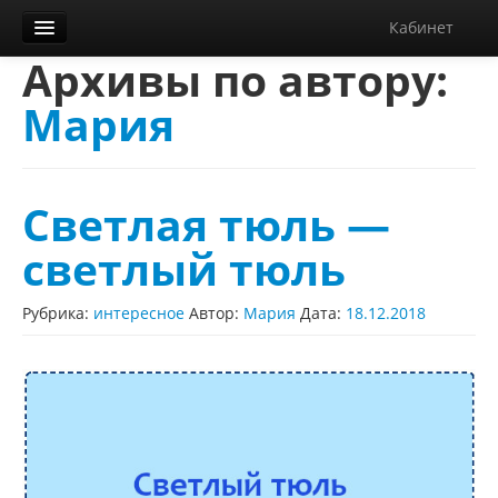
Кабинет
Архивы по автору:
Орфограммка
Мария
Библиотека
Блог
О нас
Светлая тюль —
Контакты
светлый тюль
Справка
Рубрика:
интересное
Автор:
Мария
Дата:
18.12.2018
Диктанты