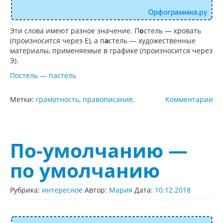
Эти слова имеют разное значение. П
о
стель — кровать
(произносится через Е), а п
а
стель — художественные
материалы, применяемые в графике (произносится через
Э).
Постель — пастель
Метки:
грамотность
,
правописание
.
Комментарии
По-умолчанию —
по умолчанию
Рубрика:
интересное
Автор:
Мария
Дата:
10.12.2018