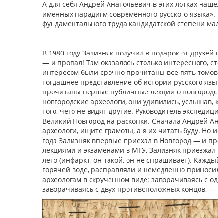
А для себя Андрей Анатольевич в этих лотках наш
именных парадигм современного русского языка». 
фундаментального труда кандидатской степени мало
В 1980 году Зализняк получил в подарок от друзей
— и пропал! Там оказалось столько интересного, ст
интересом были срочно прочитаны все пять томо
тогдашнее представление об истории русского язык
прочитаны первые публичные лекции о новгородски
новгородские археологи, они удивились, услышав, 
того, чего не видят другие. Руководитель экспеди
Великий Новгород на раскопки. Сначала Андрей Ана
археологи, ищите грамоты, а я их читать буду. Но 
года Зализняк впервые приехал в Новгород — и про
лекциями и экзаменами в МГУ, Зализняк приезжал 
лето (инфаркт, он такой, он не спрашивает). Каж
горячей воде, расправляли и немедленно приноси
археологам в скрученном виде: заворачиваясь с од
заворачиваясь с двух противоположных концов, — 