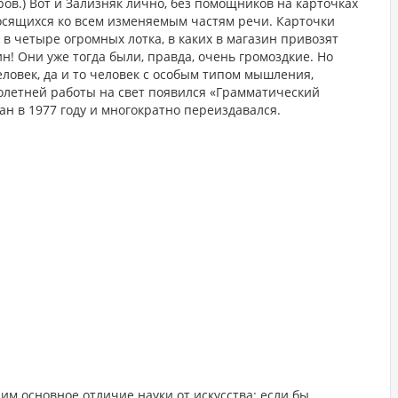
ров.) Вот и Зализняк лично, без помощников на карточках
тносящихся ко всем изменяемым частям речи. Карточки
 четыре огромных лотка, в каких в магазин привозят
н! Они уже тогда были, правда, очень громоздкие. Но
ловек, да и то человек с особым типом мышления,
голетней работы на свет появился «Грамматический
ан в 1977 году и многократно переиздавался.
им основное отличие науки от искусства: если бы