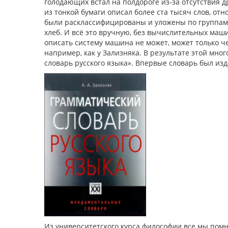
голодающих встал на полдороге из-за отсутствия д
из тонкой бумаги описал более ста тысяч слов, о
были расклассифицированы и уложены по группам в
хлеб. И всё это вручную, без вычислительных маши
описать систему машина не может, может только че
например, как у Зализняка. В результате этой мно
словарь русского языка». Впервые словарь был изд
Из университетского курса философии все мы помн