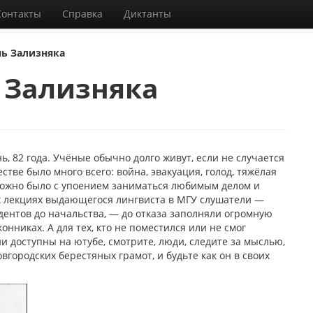
Контакты
Справка
Диктанты
нь Зализняка
ь Зализняка
, 82 года. Учёные обычно долго живут, если не случается
стве было много всего: война, эвакуация, голод, тяжёлая
 можно было с упоением заниматься любимым делом и
 лекциях выдающегося лингвиста в МГУ слушатели —
удентов до начальства, — до отказа заполняли огромную
нниках. А для тех, кто не поместился или не смог
и доступны на ютубе, смотрите, люди, следите за мыслью,
вгородских берестяных грамот, и будьте как он в своих