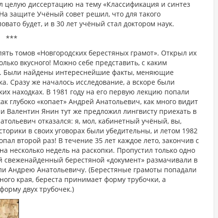
ёл целую диссертацию на тему «Классификация и синтез
На защите Учёный совет решил, что для такого
вато будет, и в 30 лет учёный стал доктором наук.
***
 пять томов «Новгородских берестяных грамот». Открыл их
олько вкусного! Можно себе представить, с каким
в. Были найдены интереснейшие факты, меняющие
а. Сразу же началось исследование, а вскоре были
х находках. В 1981 году на его первую лекцию попали
как глубоко «копает» Андрей Анатольевич, как много видит
ции Валентин Янин тут же предложил лингвисту приехать в
тольевич отказался: я, мол, кабинетный учёный, вы,
историки в своих уговорах были убедительны, и летом 1982
пал второй раз! В течение 35 лет каждое лето, закончив с
на несколько недель на раскопки. Пропустил только одно
дый свеженайденный берестяной «документ» размачивали в
ли Андрею Анатольевичу. (Берестяные грамоты попадали
ного края, береста принимает форму трубочки, а
форму двух трубочек.)