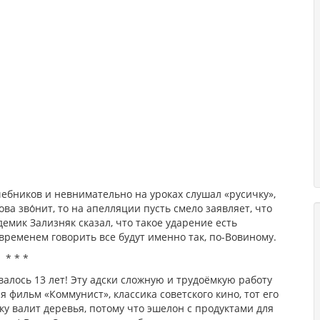
чебников и невнимательно на уроках слушал «русичку»,
ва зво́нит, то на апелляции пусть смело заявляет, что
демик Зализняк сказал, что такое ударение есть
ременем говорить все будут именно так, по-Вовиному.
* * *
алось 13 лет! Эту адски сложную и трудоёмкую работу
фильм «Коммунист», классика советского кино, тот его
ку валит деревья, потому что эшелон с продуктами для