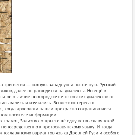
на три ветви — южную, западную и восточную. Русский
зыков, далее он расходится на диалекты. Но ещё в
льное отличие новгородских и псковских диалектов от
писывались и изучались. Всплеск интереса к
в., когда археологи нашли прекрасно сохранившиеся
жном носителе информации.
х грамот, Зализняк открыл ещё одну ветвь славянской
непосредственно к протославянскому языку. И тогда
очнославянских вариантов языка Древней Руси и особого