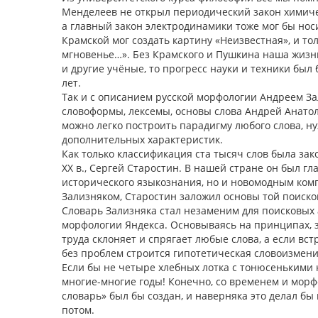
Менделеев не открыл периодический закон химическ
а главный закон электродинамики тоже мог бы носи
Крамской мог создать картину «Неизвестная», и т
мгновенье…». Без Крамского и Пушкина наша жизнь
и другие учёные, то прогресс науки и техники был 
лет.
Так и с описанием русской морфологии Андреем За
словоформы, лексемы, основы слова Андрей Анато
можно легко построить парадигму любого слова, ну
дополнительных характеристик.
Как только классификация ста тысяч слов была за
ХХ в., Сергей Старостин. В нашей стране он был г
исторического языкознания, но и новомодным ком
Зализняком, Старостин заложил основы той поисков
Словарь Зализняка стал незаменим для поисковых 
морфологии Яндекса. Основываясь на принципах, 
труда склоняет и спрягает любые слова, а если вст
без проблем строится гипотетическая словоизмен
Если бы не четыре хлебных лотка с тонюсенькими
многие-многие годы! Конечно, со временем и морф
словарь» был бы создан, и наверняка это делал б
потом.