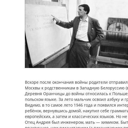
Вскоре после окончания войны родители отправили
Москвы к родственникам в Западную Белоруссию (всё
Деревня Оранчицы до войны относилась к Польше,
польском языке. За лето мальчик освоил азбуку и 
Видимо, в то самое лето 1946 года и появился ин
ребёнок, вернувшись домой, накупил себе граммат
европейских, а затем и классических языков. Но не
Отец Андрея был инженером, мать — химиком. Быт
практичнее, чем гуманитарием (а гуманитарием пр