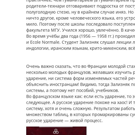
родители-технари отговаривают подростка от пос
полуголодную стезю, ну в крайнем случае иняз. Но
ничто другое, кроме человеческого языка, его устр
мило. Поэтому после школы последовало поступле
факультета МГУ. Учился хорошо, увлечённо. В кач
Во время учёбы два года (1956 — 1958 гг.) проход
и Ecole Normale. Студент Зализняк слушал лекции
индологии, иранским языкам, крито-микенским, всё
Очень важно сказать, что во Франции молодой стаж
несколько молодых французов, желавших изучить р
ударение, ни система форм изменяемых частей реч
объяснить иностранцам! Видимо, тогда Зализняк по
системы, а поэтому нет пособий, учебников.
Во французском языке как: если есть ударение, то 
следующее. А русское ударение похоже на хаос! И 
систему, хотя и очень сложную. Результатом работ
множеством таблиц, в которых промаркированы суф
русское ударение — живой процесс.