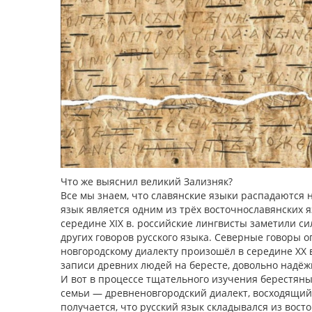
Что же выяснил великий Зализняк?
Все мы знаем, что славянские языки распадаются 
язык является одним из трёх восточнославянских я
середине XIX в. российские лингвисты заметили си
других говоров русского языка. Северные говоры о
новгородскому диалекту произошёл в середине ХХ 
записи древних людей на бересте, довольно надё
И вот в процессе тщательного изучения берестяны
семьи — древненовгородский диалект, восходящий 
получается, что русский язык складывался из вост