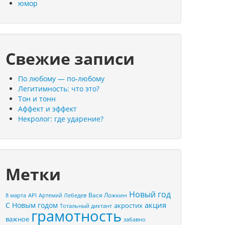
юмор
Свежие записи
По любому — по-любому
Легитимность: что это?
Тон и тонн
Аффект и эффект
Некролог: где ударение?
Метки
Новый год
Вася Ложкин
8 марта
API
Артемий Лебедев
акция
С Новым годом
акростих
Тотальный диктант
грамотность
важное
забавно