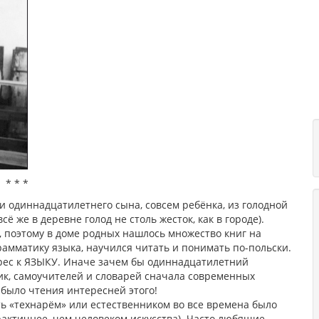
* * *
 одиннадцатилетнего сына, совсем ребёнка, из голодной
 же в деревне голод не столь жесток, как в городе).
 поэтому в доме родных нашлось множество книг на
грамматику языка, научился читать и понимать по-польски.
терес к ЯЗЫКУ. Иначе зачем бы одиннадцатилетний
ик, самоучителей и словарей сначала современных
 было чтения интересней этого!
ь «технарём» или естественником во все времена было
актичнее, чем человеком искусства). Часто любящие