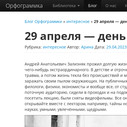
Орфограммка
Библиотека
Блог
О нас
Блог Орфограммки
»
интересное
»
29 апреля — де
29 апреля — ден
Рубрика:
интересное
Автор:
Арина
Дата:
29.04.2023
Андрей Анатольевич Зализняк прожил долгую жизнь
чего-нибудь экстраординарного. В детстве и отроче
травма, а потом жизнь текла без происшествий и
заражать своим пылом окружающих. На публичных
филологи, физики, экономисты и вообще все, от ст
поточную аудиторию, сидели в проходах и на подоко
посетить лекцию, были сняты видеофильмы. Все он
открывайте вместе с лектором, например, тайны но
науках, умными, увлечёнными, щедрыми.