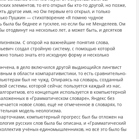
их элементов, то его открыл бы кто-то другой, но позже,
ть другое имя, но Ом первым его открыл, и только
олько Пушкин — стихотворение «Я помню чудное
 была бы беднее и тусклее, но если бы не Менделеев, Ом
бы отодвинут на несколько лет, а может быть, и десятков
лизняком. С опорой на важнейшие понятия слова,
льевич создал стройную систему, с помощью которой
жно только знать его исходную форму и несколько
кончена, в дело включился другой выдающийся лингвист
лавным в области компаративистики, то есть сравнительно-
пьютерам был не чужд. Опираясь на словарь, созданный
ой системы, которой сейчас пользуется каждый из нас.
алгоритмов, его концепция используется в компьютерной
заложенных в «Грамматическом словаре», Яндекс без
речается новое слово, ещё не отмеченное в словарях, то
ительная модель неологизма.
 карточками, компьютерный прогресс был бы отложен на
ология русских слов была бы описана, и «Грамматический
ы коллектив учёных-единомышленников, но всё это было бы