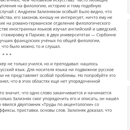
тупления на филологию, историю и тому подобную
 случай с Андреем Зализняком особый! Было видно, что
ойства, его законов, юношу не интересует, ничто ему не
ние на романо-германское отделение филологического
естве иностранных языков изучал английский и шведский.
ил стажировку в Париже, в двух университетах — Сорбонне
 лучших французских учёных по общей филологии,
 что было можно, то и слушал.
* * *
ёр не только учился, но и преподавал: нашлось
усский язык. Для носителя языка ни подвижное русское
и не представляет особой проблемы. Но попробуйте это
нял, что в этих областях ещё нет упорядоченной
это значит, что одно слово заканчивается и начинается
только Зализняк смог упорядочить его и описать, он нашёл
ы явился двухтомник «Труды по акцентологии» со
фиксы, приставки, основы слов. Зализняк доказал, что