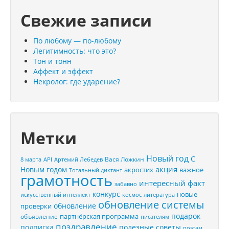
Свежие записи
По любому — по-любому
Легитимность: что это?
Тон и тонн
Аффект и эффект
Некролог: где ударение?
Метки
Новый год
С
Вася Ложкин
8 марта
API
Артемий Лебедев
акция
Новым годом
акростих
важное
Тотальный диктант
грамотность
интересный факт
забавно
конкурс
новые
искусственный интеллект
космос
литература
обновление системы
обновление
проверки
подарок
партнёрская программа
объявление
писателям
поздравление
подписка
полезные советы
поэтам