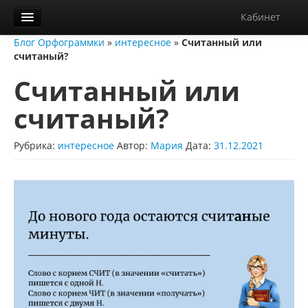
Кабинет
Блог Орфограммки
»
интересное
»
Считанный или
Орфограммка
считаный?
Библиотека
Считанный или
Блог
считаный?
О нас
Рубрика:
интересное
Автор:
Мария
Дата:
31.12.2021
Контакты
Справка
Диктанты