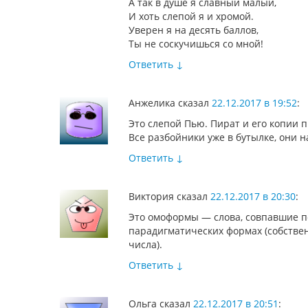
А так в душе я славный малый,
И хоть слепой я и хромой.
Уверен я на десять баллов,
Ты не соскучишься со мной!
Ответить
↓
Анжелика
сказал
22.12.2017 в 19:52
:
Это слепой Пью. Пират и его копии п
Все разбойники уже в бутылке, они н
Ответить
↓
Виктория
сказал
22.12.2017 в 20:30
:
Это омоформы — слова, совпавшие 
парадигматических формах (собствен
числа).
Ответить
↓
Ольга
сказал
22.12.2017 в 20:51
: