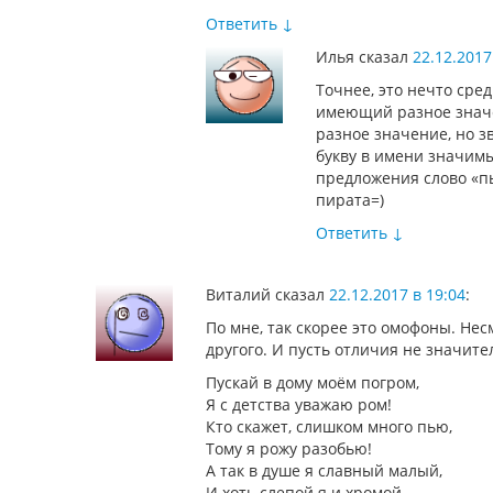
Ответить
↓
Илья
сказал
22.12.2017
Точнее, это нечто ср
имеющий разное знач
разное значение, но з
букву в имени значим
предложения слово «п
пирата=)
Ответить
↓
Виталий
сказал
22.12.2017 в 19:04
:
По мне, так скорее это омофоны. Нес
другого. И пусть отличия не значите
Пускай в дому моём погром,
Я с детства уважаю ром!
Кто скажет, слишком много пью,
Тому я рожу разобью!
А так в душе я славный малый,
И хоть слепой я и хромой.