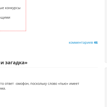
ые конкурсы
ающими
комментариев
46
и загадка
»
что ответ -омофон, поскольку слово «пью» имеет
зма.