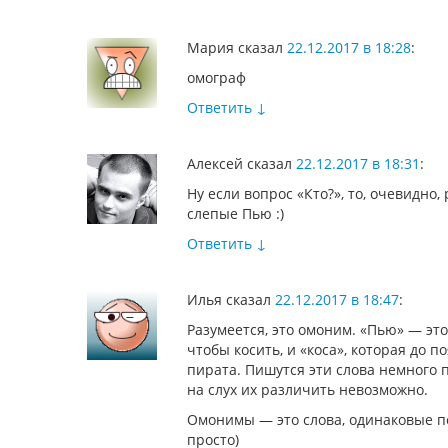
Мария
сказал
22.12.2017 в 18:28
:
омограф
Ответить
↓
Алексей
сказал
22.12.2017 в 18:31
:
Ну если вопрос «Кто?», то, очевидно,
слепые Пью :)
Ответить
↓
Илья
сказал
22.12.2017 в 18:47
:
Разумеется, это омоним. «Пью» — это
чтобы косить, и «коса», которая до п
пирата. Пишутся эти слова немного п
на слух их различить невозможно.
Омонимы — это слова, одинаковые п
просто)