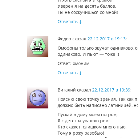
Уверен я на десять баллов,
Ты не соскучишься со мной!
Ответить
↓
Федор
сказал
22.12.2017 в 19:13
:
Омофоны только звучат одинаково, 
одинаково. И пьют — тоже :)
Ответ: омоним
Ответить
↓
Виталий
сказал
22.12.2017 в 19:39
:
Поясню свою точку зрения. Так как 
должно быть написано латиницей, но
Пускай в дому моём погром,
Я с детства уважаю ром!
Кто скажет, слишком много пью,
Тому я рожу разобью!