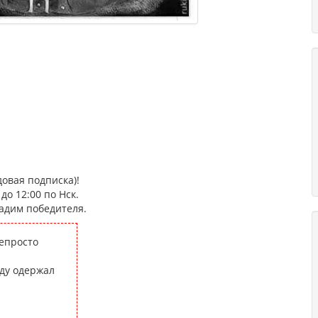
овая подписка)!
о 12:00 по Нск.
адим победителя.
непросто
еду одержал