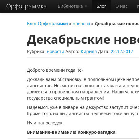
Орфограммка
Библиотека
Блог
О нас
Блог Орфограммки
»
новости
»
Декабрьские новос
Декабрьские нов
Рубрика:
новости
Автор:
Кирилл
Дата:
22.12.2017
Доброго времени года! (с)
Докладываем обстановку: в подпольном цехе непр
лингвистов. Несмотря на сложность задачи и недо
движется в правильном направлении. Наши успех
государства специальным грантом!
Надеемся, уже в январе на дежурство заступит оч
Кроме того, наши лингвисты-человеки тоже выпус
Ну и напоследок:
Внимание-внимание! Конкурс-загадка!