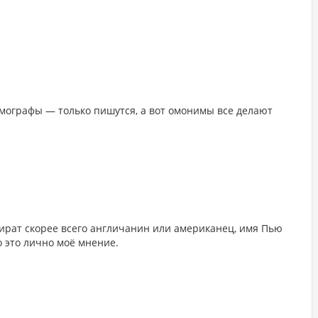
омографы — только пишутся, а вот омонимы все делают
пират скорее всего англичанин или американец, имя Пью
 это лично моё мнение.