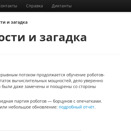
Контакты
Справка
Диктанты
ти и загадка
ости и загадка
ерывным потоком продолжается обучение роботов-
статок вычислительных мощностей, дело уверенно
и были даже замечены и поощрены со стороны
ередная партия роботов — борцунов с опечатками.
тили небольшое обновление:
подробный отчёт
.