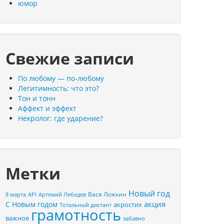
юмор
Свежие записи
По любому — по-любому
Легитимность: что это?
Тон и тонн
Аффект и эффект
Некролог: где ударение?
Метки
Новый год
Вася Ложкин
8 марта
API
Артемий Лебедев
акция
С Новым годом
акростих
Тотальный диктант
грамотность
важное
забавно