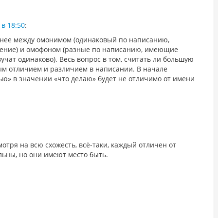
 в 18:50
:
еднее между омонимом (одинаковый по написанию,
ение) и омофоном (разные по написанию, имеющие
вучат одинаково). Весь вопрос в том, считать ли большую
ым отличием и различием в написании. В начале
ью» в значении «что делаю» будет не отличимо от имени
мотря на всю схожесть, всё-таки, каждый отличен от
льны, но они имеют место быть.