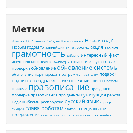
Метки
Новый год
С
Вася Ложкин
8 марта
API
Артемий Лебедев
акция
Новым годом
акростих
важное
Тотальный диктант
грамотность
интересный факт
забавно
конкурс
новые
искусственный интеллект
космос
литература
обновление системы
обновление
проверки
подарок
партнёрская программа
объявление
писателям
поздравление
подписка
полезные советы
поэтам
правописание
правила
праздники
пунктуация
проверка правописания
про деньги
работа
русский язык
распродажа
над ошибками
сервер
слава роботам
специальное
скидки
словарь
предложение
стихотворение
техническое
топ ошибок