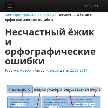
Кабинет
Блог Орфограммки
»
новости
»
Несчастный ёжик и
Орфограммка
орфографические ошибки
Библиотека
Несчастный ёжик
Блог
и
О нас
орфографические
Контакты
ошибки
Справка
Рубрика:
новости
Автор:
Кирилл
Дата:
22.05.2014
Диктанты