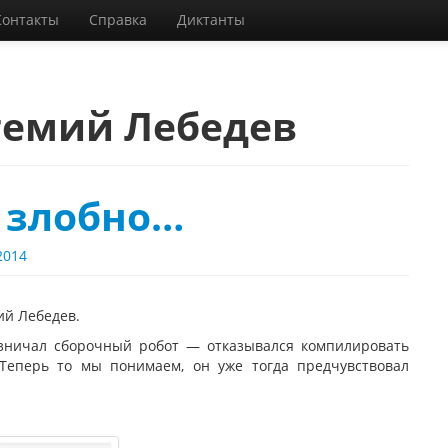
Контакты
Справка
Диктанты
темий Лебедев
 злобно…
2014
ий Лебедев.
зничал сборочный робот — отказывался компилировать
 Теперь то мы понимаем, он уже тогда предчувствовал