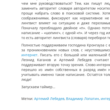
чем мне руководствоваться? Тем, как пишут лю
заменить авторитет словаря авторитетом носител
проще набрать слово в поисковой системе. Хотя
соображениями, фиксируют как нормативное не
лингвист влияет на ситуацию и даже переламыв
Поначалу преобладало двойное «п». Однако пото
написание – «шопинг», с одной «п». И через год и
то есть авторитет лингвиста (словаря) переборол
Полностью поддерживаем господина Кронгауза с 
за проникновением новых слов, с неустоявшимся
интернет
. Писать его с большой или маленькой 
Леонид Каганов и Артемий Лебедев считают
поддерживает вторую точку зрения. Слово интерне
перешло из имён собственных в разряд имён на
учитывать именно такое написание. Остаётся толь
люди!
Запускаем таймер…
Метки:
Артемий Лебедев
,
Владимир Лопатин
,
инте