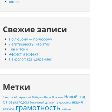
юмор
Свежие записи
По любому — по-любому
Легитимность: что это?
Тон и тонн
Аффект и эффект
Некролог: где ударение?
Метки
Новый год
Вася Ложкин
8 марта
API
Артемий Лебедев
акция
С Новым годом
акростих
Тотальный диктант
грамотность
важное
забавно