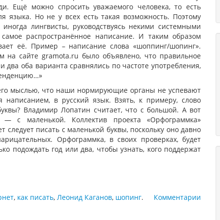
ди. Ещё можно спросить уважаемого человека, то есть
я языка. Но не у всех есть такая возможность. Поэтому
 иногда лингвисты, руководствуясь некими системными
 самое распространённое написание. И таким образом
ает её. Пример – написание слова «шоппинг/шопинг».
м на сайте gramota.ru было объявлено, что правильное
ли два оба варианта сравнялись по частоте употребления,
 тенденцию…»
его мыслью, что наши нормирующие органы не успевают
 написанием, в русский язык. Взять, к примеру, слово
буквы? Владимир Лопатин считает, что с большой. А вот
 — с маленькой. Коллектив проекта «Орфограммка»
т следует писать с маленькой буквы, поскольку оно давно
рицательных. Орфограммка, в своих проверках, будет
ко подождать год или два, чтобы узнать, кого поддержат
рнет
,
как писать
,
Леонид Каганов
,
шопинг
.
Комментарии