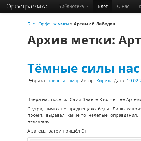
Орфограммка
Библиотека
Блог
О нас
Блог Орфограммки
»
Артемий Лебедев
Архив метки:
Ар
Тёмные силы нас
Рубрика:
новости
,
юмор
Автор:
Кирилл
Дата:
19.02.
Вчера нас посетил Сами-Знаете-Кто. Нет, не Артем
С утра, ничто не предвещало беды. Лишь капри
проект, выдавал какие-то нелепые оправдания.
неладное.
А затем… затем пришёл Он.