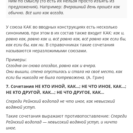
ним по смыслу (то есть их нельзя просто изъять из
предложения). Например:
Вчерашний день прошёл как
обычно. Всё шло как всегда.
У союза КАК во вводных конструкциях есть несколько
синонимов, при этом в их состав также входит КАК
: как и,
равно как, равно как и, всё равно как, всё равно как если бы,
как если бы, как ни
. В справочниках такие сочетания
называются неразложимыми союзами.
Примеры:
Сегодня он снова опоздал, равно как и вчера.
Они вышли, стена опустилась и стала на своё место, как
если бы никогда не была потревожена.
(А. Грин)
7. Сочетания НЕ КТО ИНОЙ, КАК…; НЕ ЧТО ИНОЕ, КАК…;
НЕ КТО ДРУГОЙ, КАК…; НЕ ЧТО ДРУГОЕ, КАК…
Спереди Рейнский водопад не что иное, как невысокий
водяной уступ.
Такие сочетания выражают противопоставление:
Спереди
Рейнский водопад — невысокий водяной уступ, и ничто
иное.