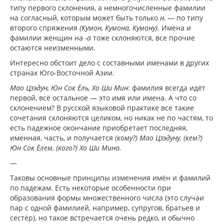
типу первого склонения, а немногочисленные фамилии
на согласный, которым может быть только
н
, — по типу
второго спряжения
(Кумон, Кумона, Кумону).
Имена и
фамилии женщин на
-а
тоже склоняются, все прочие
остаются неизменными.
Интересно обстоит дело с составными именами в других
странах Юго-Восточной Азии.
Мао Цзэдун, Юн Сок Ёль, Хо Ши Мин
: фамилия всегда идёт
первой, всё остальное — это имя или имена. А что со
склонением? В русской языковой практике все такие
сочетания склоняются целиком, но никак не по частям, то
есть падежное окончание приобретает последняя,
именная, часть, и получается
(кому?) Мао Цзэдуну, (кем?)
Юн Сок Ёлем, (кого?) Хо Ши Мина.
—
Таковы основные принципы изменения имён и фамилий
по падежам. Есть некоторые особенности при
образования формы множественного числа (это случаи
пар с одной фамилией, например, супругов, братьев и
сестёр), но такое встречается очень редко, и обычно