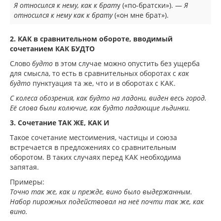
Я относился к нему, как к брат
у («по-братски»). —
Я
относился к нему как к брату
(«он мне брат»).
2. КАК в сравнительном обороте, вводимый
сочетанием
КАК БУДТО
Слово
будто
в этом случае можно опустить без ущерба
для смысла, то есть в сравнительных оборотах с
как
будто
пунктуация та же, что и в оборотах с КАК.
С колеса обозрения, как будто на ладони, виден весь город.
Её слова были колючие, как будто падающие льдинки.
3. Сочетание ТАК ЖЕ, КАК И
Такое сочетание местоимения, частицы и союза
встречается в предложениях со сравнительным
оборотом. В таких случаях перед КАК необходима
запятая.
Примеры:
Точно так же, как и прежде, вино было выдержанным.
Набор пирожных подействовал на неё почти так же, как
вино.