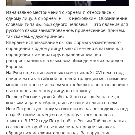
Изначально местоимения с корнем
-t-
относились к
одному лицу, а с корнем
-v-
— к нескольким. Обозначение
словами типа
вы
,
ваш
одного человека — это явление для
русского языка заимствованное, привнесённое, причём,
так скажем, «двухсерийное».
Впервые использование
вы
как формы уважительного
обращения к одному лицу было отмечено в латыни для
обращения к императору, в дальнейшем оно
распространилось в языковом обиходе многих народов
Европы.
На Руси ещё в письменных памятниках XI–XVI веков под
влиянием византийской речевой традиции местоимение
множественного числа
вы
употреблялось по отношению к
высокопоставленному лицу, к господину.
После в России чуждый обычай почти сошёл на нет, к
князьям и царям обращались исключительно на
ты
.
Но в Петровскую эпоху уважительное
вы
возродилось под
воздействием немецкого и французского речевого
этикета. В 1722 году Пётр I ввёл в России Табель о рангах,
согласно которой к высшим лицам предписывалось
обращаться исключительно на
вы
. За нарушение