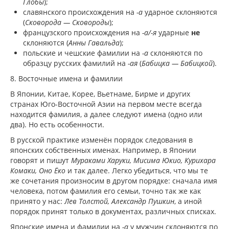
Глобы
);
славянского происхождения на
-а
ударное склоняются
(
Сковорода — Сковороды
);
французского происхождения на
-а/-я
ударные
не
склоняются (
Анны Гавальда
);
польские и чешские фамилии на
-а
склоняются по
образцу русских фамилий на
-ая
(
Бабицка — Бабицкой
).
8. Восточные имена и фамилии
В Японии, Китае, Корее, Вьетнаме, Бирме и других
странах Юго-Восточной Азии на первом месте всегда
находится фамилия, а далее следуют имена (одно или
два). Но есть особенности.
В русской практике изменён порядок следования в
японских собственных именах. Например, в Японии
говорят и пишут
Мураками Харуки, Мисима Юкио, Курихара
Комаки, Оно Ёко
и так далее. Легко убедиться, что мы те
же сочетания произносим в другом порядке: сначала имя
человека, потом фамилия его семьи, точно так же как
принято у нас:
Лев Толстой, Александр Пушкин
, а иной
порядок принят только в документах, различных списках.
Японские имена и фамилии на
-а
у мужчин склоняются по