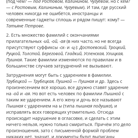
(под чем? —
под Ростовом, Калинином, Чугуевом
, но с кем?
—
с Ростовым, Калининым, Чугуевым
). И там, где русский
человек никогда не ошибётся, иностранцы и
современные гаджеты сплошь и рядом пишут: кому? —
Татьяне Петрове
.
2. Есть множество фамилий с окончаниями
прилагательных
-ий, -ой, -ая
(в них часто, но не всегда
присутствуют суффиксы
-ск-
и
-ц-
):
Достоевский, Троцкий,
Руцкой, Толстой, Береговой, Гладкий, Успенская, Улицкая,
Пушная
. Такие фамилии изменяются по правилам и в
большинстве случаев затруднений не вызывают.
Затруднения могут быть с ударением в фамилии.
Трубецкой — Трубецкая, Пушной — Пушная
и др. Здесь с
произнесением всё хорошо, все дружно ставят ударение
на
-ой
и
-ая
. Но вот есть человек по фамилии
Пышной
с
таким же ударением. А его жену и дочь все называют
Пышная
с ударением на
ы
(типа
пышная подушка
), и
исправлять всех говорящих утомительно. Отсюда
происходит нарушение в огласовке, и сделать с этим
ничего нельзя, нужно только смириться. Причём это дело
произношения, зато с письменной формой проблем
никаких нет, значит, и документы будут выписаны