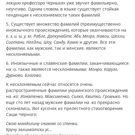
лекцию профессора Черныха»
уже звучит фамильярно,
неучтиво. Одним словом, в языке существует стойкая
тенденция к несклоняемости таких фамилий.
5. Существует множество фамилий (преимущественно
иноязычного происхождения), которые оканчиваются на
е, э, и, ы, у, ю
:
Рабле, Дапкунайте, Абэ, Мегрэ, Навои, Шелли,
Сиотани, Неедлы, Шоу, Санду, Камю
и другие. Все эти
фамилии, как мужские, так и женские, являются
несклоняемыми.
6. Иноязычные и славянские фамилии, заканчивающиеся
на
-о
, также являются несклоняемыми:
Монро, Карузо,
Дурново, Благово.
К несклоняемым сейчас относятся очень
распространённые фамилии украинского происхождения
на
-ко
:
Игнатенко, Максименко, Силко, Квитко, Громыко.
Но
ещё сто лет назад мужские фамилии на
-ко
прекрасно
склонялись. Вот кусочек из прелестного стихотворения
Саши Чёрного:
Свою мандолину снимаю со стенки,
Кручу залихватски ус…