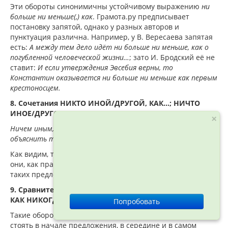
Эти обороты синонимичны устойчивому выражению
ни
больше ни меньше(,) как
. Грамота.ру предписывает
постановку запятой, однако у разных авторов и
пунктуация различна. Например, у В. Вересаева запятая
есть:
А между тем дело идёт ни больше ни меньше, как о
погубленной человеческой жизни…
; зато И. Бродский её не
ставит:
И если утверждения Эвсебия верны, то
Константин оказывается ни больше ни меньше как первым
крестоносцем.
8. Сочетания
НИКТО ИНОЙ/ДРУГОЙ, КАК…; НИЧТО
ИНОЕ/ДРУГОЕ, КАК…
×
Ничем иным, как разным уровнем производства, нельзя
объяснить такое положение.
Как видим, такие сочетания созвучны предыдущим, но
они, как правило, не связаны с противопоставлением, и в
таких предложениях есть отрицание.
9. Сравнительные обороты КАК НИКТО, КАК НИГДЕ,
КАК НИКОГДА
Попробовать
Такие обороты обособляются (но есть нюансы). Они могут
стоять в начале предложения, в середине и в самом