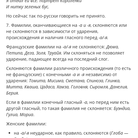
Я отдал ей все: портрет Короленки
И нитку зеленых бус.
Но сейчас так по-русски говорить не принято.
7. Фамилии, оканчивающиеся на
-а и -я
, склоняются или
не склоняются в зависимости от ударения,
происхождения и наличия гласного перед
-а/-я.
Французские фамилии на
-а/-я
не склоняются:
Дюма,
Петипа, Дега, Золя, Труайя.
Им склоняться не позволяет
ударение, падающее всегда на последний слог.
Склоняются фамилии различного происхождения (то есть
не французские) с конечными
-а
и
-я
независимо от
ударения:
Томита, Мисима, Сметана, Спиноза, Глинка,
Митта, Кваша, Цадаса, Хамза, Головня, Сыромля, Данелия,
Берия.
Если в фамилии конечный гласный
-а
, но перед ним есть
другой гласный, то такая фамилия не склоняется:
Буэндиа,
Гулиа, Мориа
.
Женские фамилии:
на
-а/-я
неударное, как правило, склоняются (
Глоба —