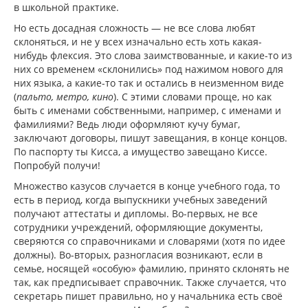
в школьной практике.
Но есть досадная сложность — не все слова любят
склоняться, и не у всех изначально есть хоть какая-
нибудь флексия. Это слова заимствованные, и какие-то из
них со временем «склонились» под нажимом нового для
них языка, а какие-то так и остались в неизменном виде
(
пальто, метро, кино
). С этими словами проще, но как
быть с именами собственными, например, с именами и
фамилиями? Ведь люди оформляют кучу бумаг,
заключают договоры, пишут завещания, в конце концов.
По паспорту ты Кисса, а имущество завещано Киссе.
Попробуй получи!
Множество казусов случается в конце учебного года, то
есть в период, когда выпускники учебных заведений
получают аттестаты и дипломы. Во-первых, не все
сотрудники учреждений, оформляющие документы,
сверяются со справочниками и словарями (хотя по идее
должны). Во-вторых, разногласия возникают, если в
семье, носящей «особую» фамилию, принято склонять не
так, как предписывает справочник. Также случается, что
секретарь пишет правильно, но у начальника есть своё