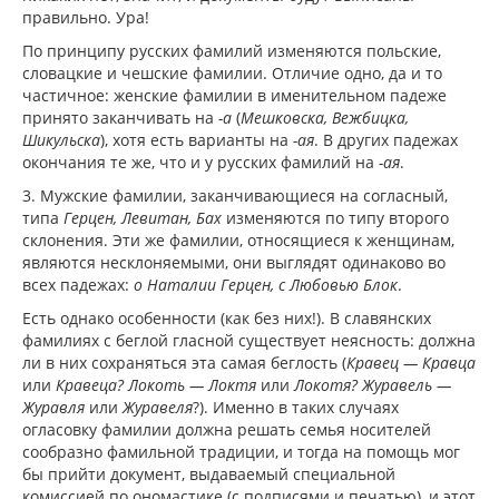
правильно. Ура!
По принципу русских фамилий изменяются польские,
словацкие и чешские фамилии. Отличие одно, да и то
частичное: женские фамилии в именительном падеже
принято заканчивать на
-а
(
Мешковска, Вежбицка,
Шикульска
), хотя есть варианты на
-ая
. В других падежах
окончания те же, что и у русских фамилий на
-ая
.
3. Мужские фамилии, заканчивающиеся на согласный,
типа
Герцен, Левитан, Бах
изменяются по типу второго
склонения. Эти же фамилии, относящиеся к женщинам,
являются несклоняемыми, они выглядят одинаково во
всех падежах:
о Наталии Герцен, с Любовью Блок
.
Есть однако особенности (как без них!). В славянских
фамилиях с беглой гласной существует неясность: должна
ли в них сохраняться эта самая беглость (
Кравец — Кравца
или
Кравеца? Локоть — Локтя
или
Локотя? Журавель —
Журавля
или
Журавеля
?). Именно в таких случаях
огласовку фамилии должна решать семья носителей
сообразно фамильной традиции, и тогда на помощь мог
бы прийти документ, выдаваемый специальной
комиссией по ономастике (с подписями и печатью), и этот