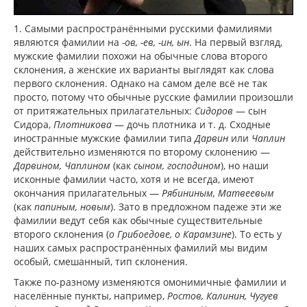
1. Самыми распространёнными русскими фамилиями
являются фамилии на
-ов, -ев, -ин, ын
. На первый взгляд,
мужские фамилии похожи на обычные слова второго
склонения, а женские их варианты выглядят как слова
первого склонения. Однако на самом деле всё не так
просто, потому что обычные русские фамилии произошли
от притяжательных прилагательных:
Сидоров
— сын
Сидора,
Плотникова
— дочь плотника и т. д. Сходные
иностранные мужские фамилии типа
Дарвин
или
Чаплин
действительно изменяются по второму склонению —
Дарвином, Чаплином
(как
сыном, господином
), но наши
исконные фамилии часто, хотя и не всегда, имеют
окончания прилагательных —
Рябининым, Матвеевым
(как
папиным, новым
). Зато в предложном падеже эти же
фамилии ведут себя как обычные существительные
второго склонения (
о Грибоедове, о Карамзине
). То есть у
наших самых распространённых фамилий мы видим
особый, смешанный, тип склонения.
Также по-разному изменяются омонимичные фамилии и
населённые пункты, например,
Ростов, Калинин, Чугуев