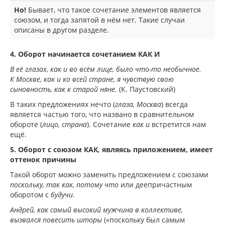
Но!
Бывает, что такое сочетание элементов является
союзом, и тогда запятой в нём нет. Такие случаи
описаны в другом разделе.
4. Оборот начинается сочетанием КАК И
В её глазах, как и во всём лице, было что-то необычное.
К Москве, как и ко всей стране, я чувствую свою
сыновность, как к старой няне.
(К. Паустовский)
В таких предложениях нечто (
глаза, Москва
) всегда
является частью того, что названо в сравнительном
обороте (
лицо, страна
). Сочетание
как и
встретится нам
ещё.
5. Оборот с союзом
КАК
,
являясь приложением, имеет
оттенок причины
Такой оборот можно заменить предложением с союзами
поскольку, так как, потому что
или деепричастным
оборотом с
будучи
.
Андрей, как самый высокий мужчина в коллективе,
вызвался повесить шторы
(«поскольку был самым