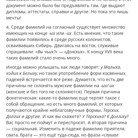
документ можно было бы предъявлять там, где выдают
дипломы, аттестаты, справки и другое. Но пока это лишь
мечты!
4. Среди фамилий на согласный существует множество
имеющих на конце
-ых
или
-их
. Есть мнение, что такие
фамилии появились в среде русских колонистов,
осваивавших Сибирь. Двигаясь на восток, служивые
спрашивали:
«Вы чьих?» — «Донских»
. К концу XVII века
таких фамилий стало очень много.
Иногда можно услышать, как люди говорят:
у Малыха,
ходил к Белыху
, но такое употребление форм косвенных
падежей встречается всё реже. Думается, что есть две
причины не склонять мужские фамилии на
-ых/-их
(женские и без того не склоняются). Первая причина
фонетическая: какие-то фамилии ещё терпят такое с
собой обращение, но есть много фамилий, от которых
получаются крайне неблагозвучные формы.
Терских,
Долгих
и другие. И как вы скажете?
У Терскиха? К Долгиху?
Вас просто не поймут и переспросят. А вторая причина
— социальная. Изменить в падеже фамилию приятеля,
свата, брата — это ещё туда-сюда, но фраза
«слушал