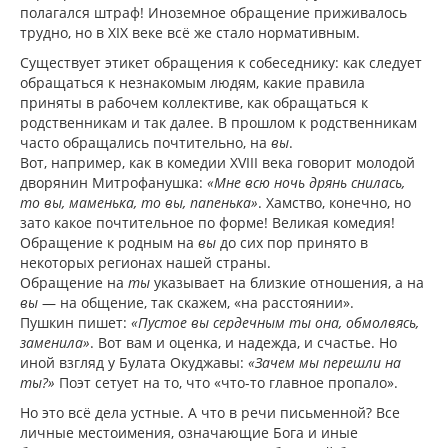
полагался штраф! Иноземное обращение приживалось
трудно, но в XIX веке всё же стало нормативным.
Существует этикет обращения к собеседнику: как следует
обращаться к незнакомым людям, какие правила
приняты в рабочем коллективе, как обращаться к
родственникам и так далее. В прошлом к родственникам
часто обращались почтительно, на
вы
.
Вот, например, как в комедии XVIII века говорит молодой
дворянин Митрофанушка:
«Мне всю ночь дрянь снилась,
то вы, маменька, то вы, папенька»
. Хамство, конечно, но
зато какое почтительное по форме! Великая комедия!
Обращение к родным на
вы
до сих пор принято в
некоторых регионах нашей страны.
Обращение на
ты
указывает на близкие отношения, а на
вы
— на общение, так скажем, «на расстоянии».
Пушкин пишет:
«Пустое вы сердечным ты она, обмолвясь,
заменила»
. Вот вам и оценка, и надежда, и счастье. Но
иной взгляд у Булата Окуджавы:
«Зачем мы перешли на
ты?»
Поэт сетует на то, что «что-то главное пропало».
Но это всё дела устные. А что в речи письменной? Все
личные местоимения, означающие Бога и иные