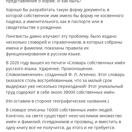
представление о норме. И как быть?
Хорошо бы разработать такую форму документа, в
которой собственное имя имело бы форму не косвенного
падежа, а именительного, как в паспорте или в
свидетельстве о рождении.
Лингвисты давно изучают эту проблему, было издано
несколько словарей и справочников, в которых собраны
имена и фамилии, показаны правила их
функционирования в русском языке.
В 2020 году вышел из печати «Словарь собственных имён
русского языка. Ударение. Произношение.
Словоизменение», созданный Ф. Л. Агеенко. Этот словарь
оказался столь востребованным, что за малый срок
выдержал уже несколько переизданий! Этот уникальный
труд содержит в себе около 38000 собственных имён.
(Но оставим в стороне географические названия.)
В словаре описаны 16000 собственных имён людей.
Конечно, на свете существует неисчислимое множество
имён и фамилий, псевдонимов и прозвищ, и вместить в
одну книгу все не получится, да этого и не требуется.