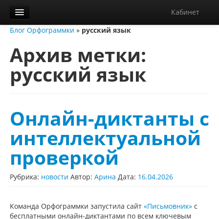
Кабинет
Блог Орфограммки
»
русский язык
Орфограммка
Архив метки:
Библиотека
русский язык
Блог
О нас
Контакты
Онлайн-диктанты с
Справка
интеллектуальной
Диктанты
проверкой
Рубрика:
новости
Автор:
Арина
Дата:
16.04.2026
Команда Орфограммки запустила сайт
«Письмовник»
с
бесплатными онлайн-диктантами по всем ключевым