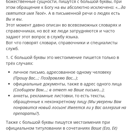
божественные сущности, пишутся с большой буквы, при
этом обращение к Богу на
вы
абсолютно исключено:
«…да
святится имя Твоё»
. А в письменной речи о людях есть
Вы
и
вы
.
Этот момент давно описан во всевозможных словарях и
справочниках, но всё же люди затрудняются и часто
задают этот вопрос в службу языка.
Вот что говорят словари, справочники и специалисты
служб.
1. С большой буквы это местоимение пишется только в
трёх случаях:
личное письмо, адресованное одному человеку
(Прошу Вас…; Поздравляю Вас…)
;
официальные документы, также в адрес одного лица
(Сообщаем Вам…; в ответ на Ваше письмо…)
;
анкеты, рекламные листовки, то есть тексты,
обращённые к неконкретному лицу
(Мы уверены Вам
понравится новый лосьон! Имеется ли у Вас аллергия на
препараты?)
.
Также с большой буквы пишутся местоимения при
официальном титуловании в сочетаниях
Ваше (Его, Её)