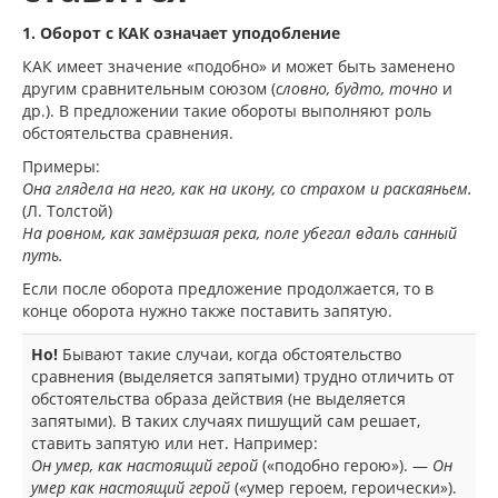
1. Оборот с КАК означает уподобление
КАК имеет значение «подобно» и может быть заменено
другим сравнительным союзом (
словно, будто, точно
и
др.). В предложении такие обороты выполняют роль
обстоятельства сравнения.
Примеры:
Она глядела на него, как на икону, со страхом и раскаяньем.
(Л. Толстой)
На ровном, как замёрзшая река, поле убегал вдаль санный
путь.
Если после оборота предложение продолжается, то в
конце оборота нужно также поставить запятую.
Но!
Бывают такие случаи, когда обстоятельство
сравнения (выделяется запятыми) трудно отличить от
обстоятельства образа действия (не выделяется
запятыми). В таких случаях пишущий сам решает,
ставить запятую или нет. Например:
Он умер, как настоящий герой
(«подобно герою»). —
Он
умер как настоящий герой
(«умер героем, героически»).