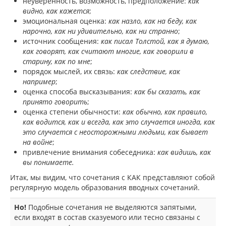
неуверенность, возможность, предположение:
как
видно, как кажется
;
эмоциональная оценка:
как назло, как на беду, как
нарочно, как ни удивительно, как ни странно
;
источник сообщения:
как писал Толстой, как я думаю,
как говорят, как считают многие, как говорили в
старину, как по мне
;
порядок мыслей, их связь:
как следствие, как
например
;
оценка способа высказывания:
как бы сказать, как
принято говорить
;
оценка степени обычности:
как обычно, как правило,
как водится, как и всегда, как это случается иногда, как
это случается с неосторожными людьми, как бывает
на войне
;
привлечение внимания собеседника:
как видишь, как
вы понимаете.
Итак, мы видим, что сочетания с КАК представляют собой
регулярную модель образования вводных сочетаний.
Но!
Подобные сочетания не выделяются запятыми,
если входят в состав сказуемого или тесно связаны с