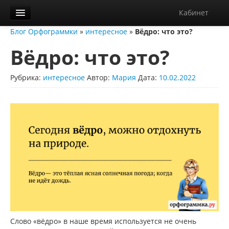
Кабинет
Блог Орфограммки
»
интересное
»
Вёдро: что это?
Орфограммка
Вёдро: что это?
Библиотека
Блог
Рубрика:
интересное
Автор:
Мария
Дата:
10.02.2022
О нас
Контакты
Справка
Диктанты
Слово «вёдро» в наше время используется не очень