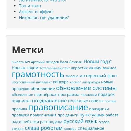
Тон и тонн
Аффект и эффект
Некролог: где ударение?
Метки
Новый год
С
Вася Ложкин
8 марта
API
Артемий Лебедев
акция
Новым годом
акростих
важное
Тотальный диктант
грамотность
интересный факт
забавно
конкурс
новые
искусственный интеллект
космос
литература
обновление системы
обновление
проверки
подарок
партнёрская программа
объявление
писателям
поздравление
подписка
полезные советы
поэтам
правописание
правила
праздники
пунктуация
проверка правописания
про деньги
работа
русский язык
распродажа
над ошибками
сервер
слава роботам
специальное
скидки
словарь