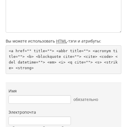
Вы можете использовать
HTML
-тэги и атрибуты:
<a href="" title=""> <abbr title=""> <acronym ti
tle=""> <b> <blockquote cite=""> <cite> <code> <
del datetime=""> <em> <i> <q cite=""> <s> <strik
e> <strong> 
Имя
обязательно
Электропочта