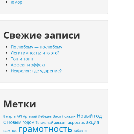
юмор
Свежие записи
По любому — по-любому
Легитимность: что это?
Тон и тонн
Аффект и эффект
Некролог: где ударение?
Метки
Новый год
Вася Ложкин
8 марта
API
Артемий Лебедев
акция
С Новым годом
акростих
Тотальный диктант
грамотность
важное
забавно