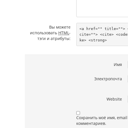
Вы можете
<a href="" title=""> 
использовать
HTML
-
cite=""> <cite> <code
тэги и атрибуты:
ke> <strong> 
Имя
Электропочта
Website
Сохранить моё имя, email
комментариев.