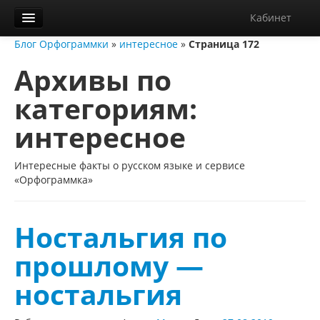
Кабинет
Блог Орфограммки
»
интересное
»
Страница 172
Орфограммка
Архивы по
Библиотека
категориям:
Блог
интересное
О нас
Контакты
Интересные факты о русском языке и сервисе
«Орфограммка»
Справка
Диктанты
Ностальгия по
прошлому —
ностальгия