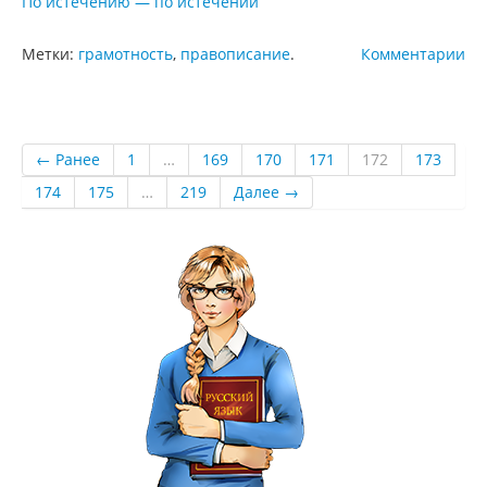
По истечению — по истечении
Метки:
грамотность
,
правописание
.
Комментарии
← Ранее
1
…
169
170
171
172
173
174
175
…
219
Далее →