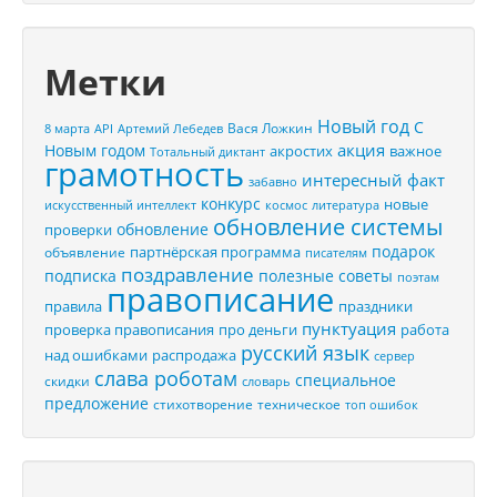
Метки
Новый год
С
Вася Ложкин
8 марта
API
Артемий Лебедев
акция
Новым годом
акростих
важное
Тотальный диктант
грамотность
интересный факт
забавно
конкурс
новые
искусственный интеллект
космос
литература
обновление системы
обновление
проверки
подарок
партнёрская программа
объявление
писателям
поздравление
подписка
полезные советы
поэтам
правописание
правила
праздники
пунктуация
проверка правописания
про деньги
работа
русский язык
распродажа
над ошибками
сервер
слава роботам
специальное
скидки
словарь
предложение
стихотворение
техническое
топ ошибок