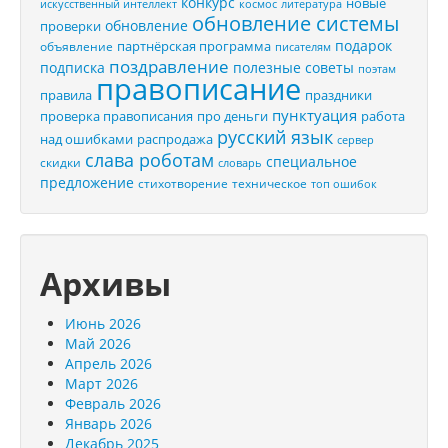
конкурс
новые
искусственный интеллект
космос
литература
обновление системы
обновление
проверки
подарок
партнёрская программа
объявление
писателям
поздравление
подписка
полезные советы
поэтам
правописание
правила
праздники
пунктуация
проверка правописания
про деньги
работа
русский язык
распродажа
над ошибками
сервер
слава роботам
специальное
скидки
словарь
предложение
стихотворение
техническое
топ ошибок
Архивы
Июнь 2026
Май 2026
Апрель 2026
Март 2026
Февраль 2026
Январь 2026
Декабрь 2025