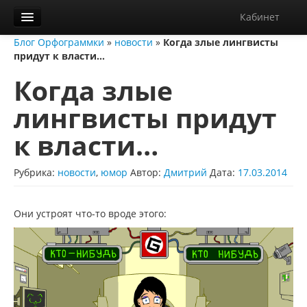
Кабинет
Блог Орфограммки
»
новости
»
Когда злые лингвисты
Орфограммка
придут к власти…
Библиотека
Когда злые
Блог
лингвисты придут
О нас
к власти…
Контакты
Рубрика:
новости
,
юмор
Автор:
Дмитрий
Дата:
17.03.2014
Справка
Диктанты
Они устроят что-то вроде этого: