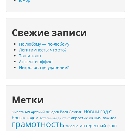
юмор
Свежие записи
По любому — по-любому
Легитимность: что это?
Тон и тонн
Аффект и эффект
Некролог: где ударение?
Метки
Новый год
С
Вася Ложкин
8 марта
API
Артемий Лебедев
акция
Новым годом
акростих
важное
Тотальный диктант
грамотность
интересный факт
забавно