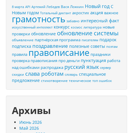
Новый год
С
Вася Ложкин
8 марта
API
Артемий Лебедев
акция
Новым годом
акростих
важное
Тотальный диктант
грамотность
интересный факт
забавно
конкурс
новые
искусственный интеллект
космос
литература
обновление системы
обновление
проверки
подарок
партнёрская программа
объявление
писателям
поздравление
подписка
полезные советы
поэтам
правописание
правила
праздники
пунктуация
проверка правописания
про деньги
работа
русский язык
распродажа
над ошибками
сервер
слава роботам
специальное
скидки
словарь
предложение
стихотворение
техническое
топ ошибок
Архивы
Июнь 2026
Май 2026