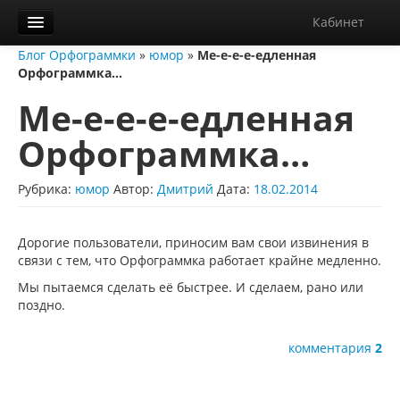
Кабинет
Блог Орфограммки
»
юмор
»
Ме-е-е-е-едленная
Орфограммка
Орфограммка…
Библиотека
Ме-е-е-е-едленная
Блог
Орфограммка…
О нас
Рубрика:
юмор
Автор:
Дмитрий
Дата:
18.02.2014
Контакты
Справка
Дорогие пользователи, приносим вам свои извинения в
связи с тем, что Орфограммка работает крайне медленно.
Диктанты
Мы пытаемся сделать её быстрее. И сделаем, рано или
поздно.
комментария
2