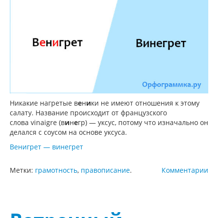
Никакие нагретые в
е
н
и
ки не имеют отношения к этому
салату. Название происходит от французского
слова vinaigre (в
и
н
е
гр) — уксус, потому что изначально он
делался с соусом на основе уксуса.
Венигрет — винегрет
Метки:
грамотность
,
правописание
.
Комментарии