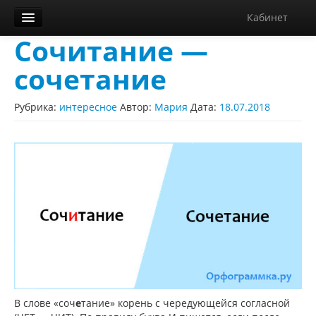
Кабинет
Сочитание —
Орфограммка
сочетание
Библиотека
Блог
Рубрика:
интересное
Автор:
Мария
Дата:
18.07.2018
О нас
Контакты
Справка
Диктанты
В слове «соч
е
тание» корень с чередующейся согласной