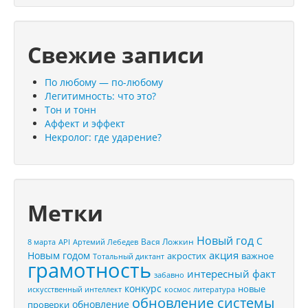
Свежие записи
По любому — по-любому
Легитимность: что это?
Тон и тонн
Аффект и эффект
Некролог: где ударение?
Метки
Новый год
С
Вася Ложкин
8 марта
API
Артемий Лебедев
акция
Новым годом
акростих
важное
Тотальный диктант
грамотность
интересный факт
забавно
конкурс
новые
искусственный интеллект
космос
литература
обновление системы
обновление
проверки