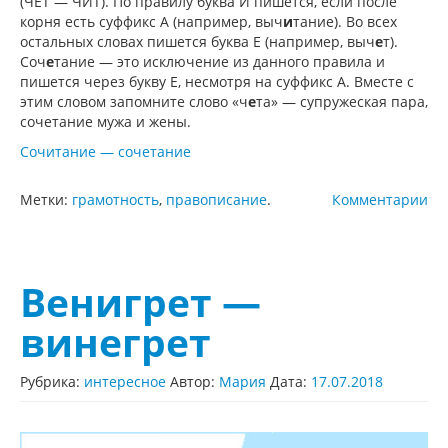
(ЧЕТ — ЧИТ). По правилу буква И пишется, если после
корня есть суффикс А (например, выч
и
тание). Во всех
остальных словах пишется буква Е (например, выч
е
т).
Соч
е
тание — это исключение из данного правила и
пишется через букву Е, несмотря на суффикс А. Вместе с
этим словом запомните слово «ч
е
та» — супружеская пара,
сочетание мужа и жены.
Сочитание — сочетание
Метки:
грамотность
,
правописание
.
Комментарии
Венигрет —
винегрет
Рубрика:
интересное
Автор:
Мария
Дата:
17.07.2018